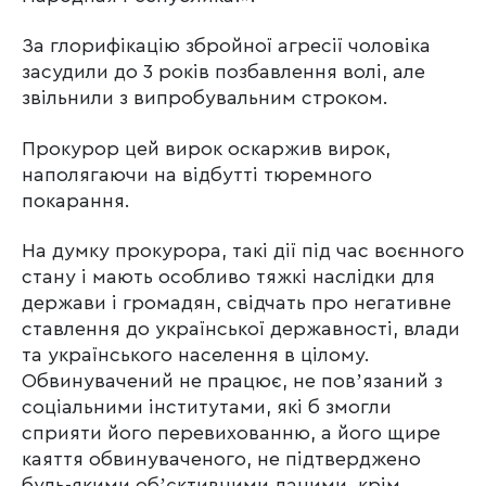
За глорифікацію збройної агресії чоловіка
засудили до 3 років позбавлення волі, але
звільнили з випробувальним строком.
Прокурор цей вирок оскаржив вирок,
наполягаючи на відбутті тюремного
покарання.
На думку прокурора, такі дії під час воєнного
стану і мають особливо тяжкі наслідки для
держави і громадян, свідчать про негативне
ставлення до української державності, влади
та українського населення в цілому.
Обвинувачений не працює, не повʼязаний з
соціальними інститутами, які б змогли
сприяти його перевихованню, а його щире
каяття обвинуваченого, не підтверджено
будь-якими обʼєктивними даними, крім