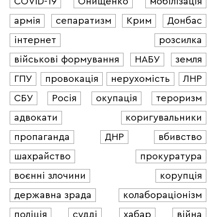
COVID-19
Онищенко
мобілізація
армія
сепаратизм
Крим
Донбас
інтернет
розсилка
військові формування
НАБУ
земля
ГПУ
провокація
нерухомість
ЛНР
СБУ
Росія
окупація
тероризм
адвокати
коригувальники
пропаганда
ДНР
вбивство
шахрайство
прокуратура
воєнні злочини
корупція
державна зрада
колабораціонізм
поліція
судді
хабар
війна