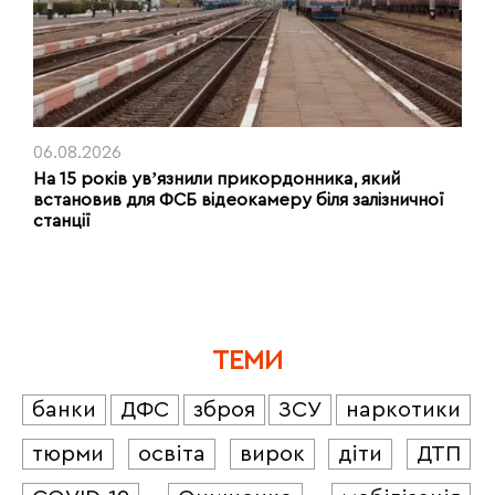
06.08.2026
На 15 років увʼязнили прикордонника, який
встановив для ФСБ відеокамеру біля залізничної
станції
ТЕМИ
банки
ДФС
зброя
ЗСУ
наркотики
тюрми
освіта
вирок
діти
ДТП