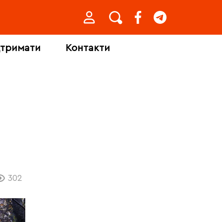
дтримати
Контакти
а
302