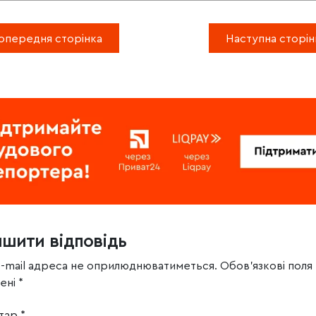
опередня сторінка
Наступна сторін
ишити відповідь
e-mail адреса не оприлюднюватиметься.
Обов’язкові поля
чені
*
тар
*