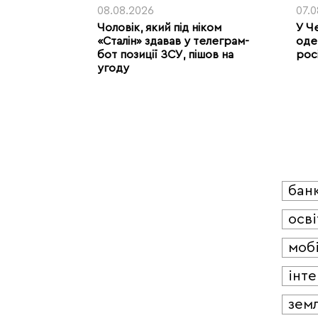
08.08.2026
07.
Чоловік, який під ніком
У Ч
«Сталін» здавав у телеграм-
оде
бот позиції ЗСУ, пішов на
рос
угоду
бан
осві
мобі
інт
зем