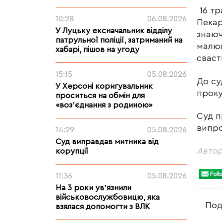
16 тр
10:28
06.08.2026
Пекар
У Луцьку ексначальник відділу
знаюч
патрульної поліції, затриманий на
малюн
хабарі, пішов на угоду
сваст
15:15
05.08.2026
До су
У Херсоні коригувальник
проку
проситься на обмін для
«возʼєднання з родиною»
Суд п
випро
14:29
05.08.2026
Суд виправдав митника від
Автор
корупції
11:36
05.08.2026
На 3 роки увʼязнили
військовослужбовицю, яка
Под
взялася допомогти з ВЛК