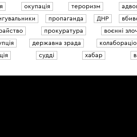
я
окупація
тероризм
адво
игувальники
пропаганда
ДНР
вбив
райство
прокуратура
воєнні зло
упція
державна зрада
колабораціо
ція
судді
хабар
в