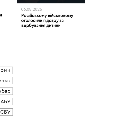
06.08.2026
ла
Російському військовому
оголосили підозру за
вербування дитини
юрми
енко
нбас
НАБУ
СБУ