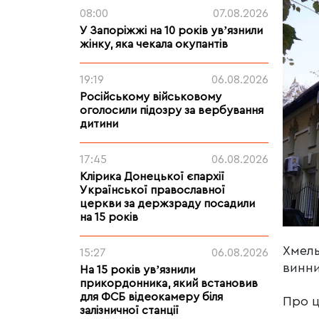
08:00
07.08.2026
У Запоріжжі на 10 років увʼязнили
жінку, яка чекала окупантів
19:19
06.08.2026
Російському військовому
оголосили підозру за вербування
дитини
17:45
06.08.2026
Клірика Донецької єпархії
Української православної
церкви за держзраду посадили
на 15 років
Хмель
15:27
06.08.2026
винни
На 15 років увʼязнили
прикордонника, який встановив
для ФСБ відеокамеру біля
Про 
залізничної станції