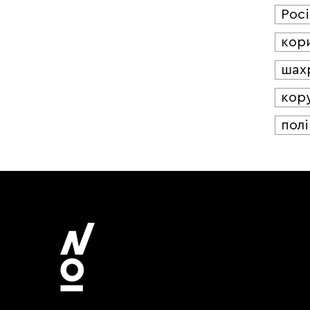
Росі
кор
шах
кор
полі