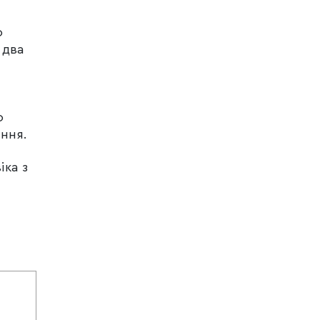
о
 два
ю
ння.
іка з