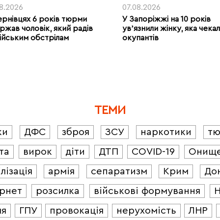
08.2026
07.08.2026
ернівцях 6 років тюрми
У Запоріжжі на 10 років
ржав чоловік, який радів
увʼязнили жінку, яка чека
ійським обстрілам
окупантів
ТЕМИ
ки
ДФС
зброя
ЗСУ
наркотики
т
та
вирок
діти
ДТП
COVID-19
Онищ
лізація
армія
сепаратизм
Крим
До
ернет
розсилка
військові формування
ля
ГПУ
провокація
нерухомість
ЛНР