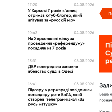
17:20
04.08.2026
У Харкові 7 років вʼязниці
П
отримав ютуб-блогер, який
агітував за «русскій мір»
10:43
04.08.2026
На Херсонщині жінку за
проведення «референдуму»
посадили на 7 років
18:31
03.08.2026
ДБР попередило замовне
вбивство судді в Одесі
16:41
03.08.2026
Зал
Підозру в держзраді повідомили
Ваша 
командиру роти БпЛА, який
створив телеграм-канал «За
позна
русь матушку»
Комен