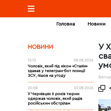
Головна
Новини
У 
НОВИНИ
сва
12:15
08.08.2026
ум
Чоловік, який під ніком «Сталін»
здавав у телеграм-бот позиції
ЗСУ, пішов на угоду
Вівтор
20:08
07.08.2026
У Чернівцях 6 років тюрми
одержав чоловік, який радів
російським обстрілам