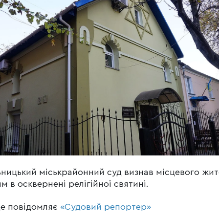
ницький міськрайонний суд визнав місцевого жит
м в осквернені релігійної святині.
це повідомляє
«Судовий репортер»