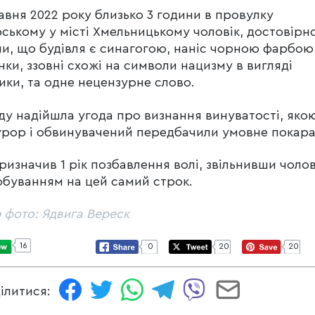
авня 2022 року близько 3 години в провулку
ському у місті Хмельницькому чоловік, достовірн
и, що будівля є синагогою, наніс чорною фарбою
ки, ззовні схожі на символи нацизму в вигляді
ики, та одне нецензурне слово.
ду надійшла угода про визнання винуватості, яко
рор і обвинувачений передбачили умовне покара
ризначив 1 рік позбавлення волі, звільнивши чолов
буванням на цей самий строк.
 фото: Ядвига Вереск
16
0
20
20
ілитися: