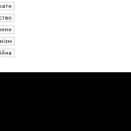
кати
ство
чини
нізм
ійна