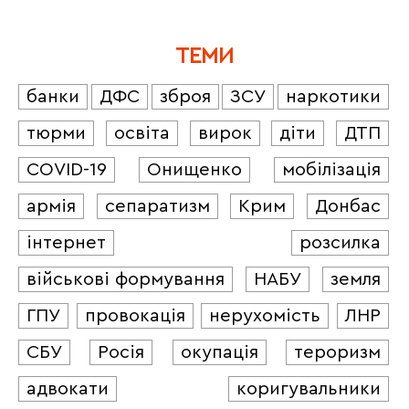
ТЕМИ
банки
ДФС
зброя
ЗСУ
наркотики
тюрми
освіта
вирок
діти
ДТП
COVID-19
Онищенко
мобілізація
армія
сепаратизм
Крим
Донбас
інтернет
розсилка
військові формування
НАБУ
земля
ГПУ
провокація
нерухомість
ЛНР
СБУ
Росія
окупація
тероризм
адвокати
коригувальники