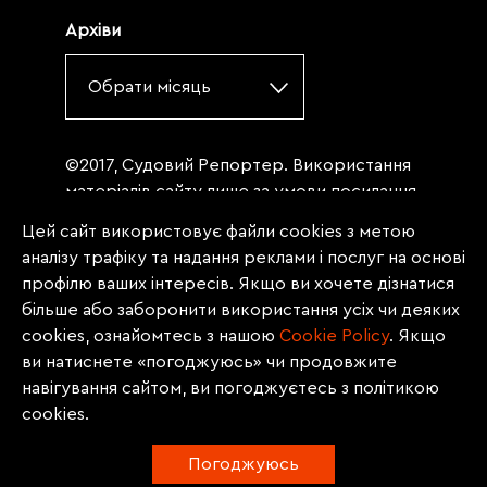
Архіви
Обрати місяць
©2017, Судовий Репортер. Використання
матеріалів сайту лише за умови посилання
(для інтернет-видань - гіперпосилання) на
Цей сайт використовує файли cookies з метою
«Судовий репортер» не нижче третього
аналізу трафіку та надання реклами і послуг на основі
абзацу. Матеріали, щодо яких міститься
профілю ваших інтересів. Якщо ви хочете дізнатися
заборона на повну републікацію
більше або заборонити використання усіх чи деяких
(передрук, копіювання, відтворення або
cookies, ознайомтесь з нашою
Сookie Policy
. Якщо
інше використання), заборонено
ви натиснете «погоджуюсь» чи продовжите
передруковувати без згоди редакції.
навігування сайтом, ви погоджуєтесь з політикою
Матеріали з позначкою PROMOTED, ЗА
cookies.
ПІДТРИМКИ, * публікуються на правах
реклами.
Погоджуюсь