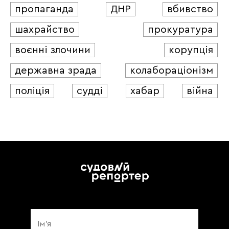
пропаганда
ДНР
вбивство
шахрайство
прокуратура
воєнні злочини
корупція
державна зрада
колабораціонізм
поліція
судді
хабар
війна