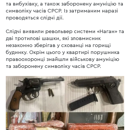
та вибухівку, а також заборонену амуніцію та
символіку часів СРСР. Із затриманим наразі
проводяться слідчі дії.
Слідчі виявили револьвер системи «Наган» та
дві тротилові шашки, які зловмисник
незаконно зберігав у схованці на горищі
будинку. Окрім цього у квартирі порушника
правоохоронці знайшли військову амуніцію
та заборонену символіку часів СРСР.