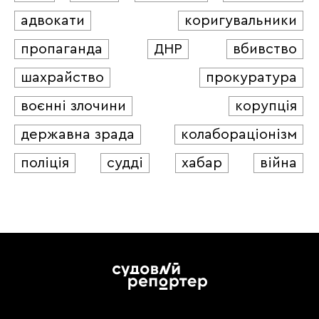
адвокати
коригувальники
пропаганда
ДНР
вбивство
шахрайство
прокуратура
воєнні злочини
корупція
державна зрада
колабораціонізм
поліція
судді
хабар
війна