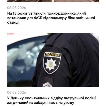
06.08.2026
На 15 років увʼязнили прикордонника, який
встановив для ФСБ відеокамеру біля залізничної
станції
06.08.2026
У Луцьку ексначальник відділу патрульної поліції,
затриманий на хабарі, пішов на угоду