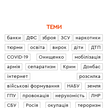
ТЕМИ
банки
ДФС
зброя
ЗСУ
наркотики
тюрми
освіта
вирок
діти
ДТП
COVID-19
Онищенко
мобілізація
армія
сепаратизм
Крим
Донбас
інтернет
розсилка
військові формування
НАБУ
земля
ГПУ
провокація
нерухомість
ЛНР
СБУ
Росія
окупація
тероризм