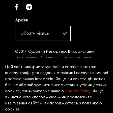
Архіви
Обрати місяць
©2017, Судовий Репортер. Використання
матеріалів сайту лише за умови посилання
(для інтернет-видань - гіперпосилання) на
Цей сайт використовує файли cookies з метою
«Судовий репортер» не нижче третього
аналізу трафіку та надання реклами і послуг на основі
абзацу. Матеріали, щодо яких міститься
профілю ваших інтересів. Якщо ви хочете дізнатися
заборона на повну републікацію
більше або заборонити використання усіх чи деяких
(передрук, копіювання, відтворення або
cookies, ознайомтесь з нашою
Сookie Policy
. Якщо
інше використання), заборонено
ви натиснете «погоджуюсь» чи продовжите
передруковувати без згоди редакції.
навігування сайтом, ви погоджуєтесь з політикою
Матеріали з позначкою PROMOTED, ЗА
cookies.
ПІДТРИМКИ, * публікуються на правах