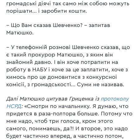
громадські діячі так само між собою можуть
порішати… і заробити кошти.
– Що Вам сказав Шевченко? – запитав
Матюшко.
– У телефонній розмові Шевченко сказав, що
є такий прокурор Матюшко, з яким він
знайомий давно. І він хоче потрапити на
роботу в НАБУ і хоче за це заплатити, хоче з
кимось про це домовитися з конкурсної
комісії, з громадськості… Суми не називав.
Далі Матюшко цитував Гриценка із
протоколу
НСРД
:
«Смотри по начальнику. Я думаю, что
придется в раза-полтора больше. Потому что
мне надо, чтоб три голоса, кром этого
самого, понимаешь, да?! И второе, это надо
будет частично вперед, а частично потом,