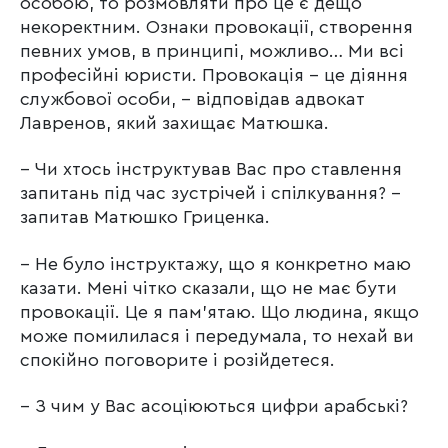
особою, то розмовляти про це є дещо
некоректним. Ознаки провокації, створення
певних умов, в принципі, можливо… Ми всі
професійні юристи. Провокація – це діяння
службової особи, – відповідав адвокат
Лавренов, який захищає Матюшка.
– Чи хтось інструктував Вас про ставлення
запитань під час зустрічей і спілкування? –
запитав Матюшко Гриценка.
– Не було інструктажу, що я конкретно маю
казати. Мені чітко сказали, що не має бути
провокації. Це я пам’ятаю. Що людина, якщо
може помилилася і передумала, то нехай ви
спокійно поговорите і розійдетеся.
– З чим у Вас асоціюються цифри арабські?