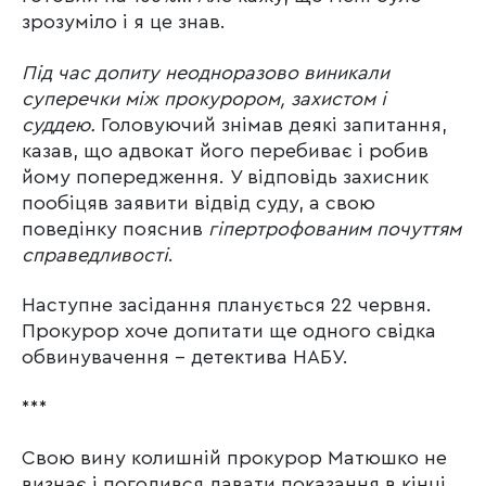
зрозуміло і я це знав.
Під час допиту неодноразово виникали
суперечки між прокурором, захистом і
суддею.
Головуючий знімав деякі запитання,
казав, що адвокат його перебиває і робив
йому попередження. У відповідь захисник
пообіцяв заявити відвід суду, а свою
поведінку пояснив
гіпертрофованим почуттям
справедливості
.
Наступне засідання планується 22 червня.
Прокурор хоче допитати ще одного свідка
обвинувачення – детектива НАБУ.
***
Свою вину колишній прокурор Матюшко не
визнає і погодився давати показання в кінці.