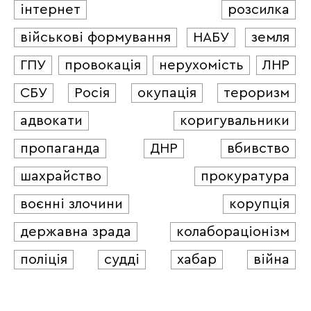
інтернет
розсилка
військові формування
НАБУ
земля
ГПУ
провокація
нерухомість
ЛНР
СБУ
Росія
окупація
тероризм
адвокати
коригувальники
пропаганда
ДНР
вбивство
шахрайство
прокуратура
воєнні злочини
корупція
державна зрада
колабораціонізм
поліція
судді
хабар
війна