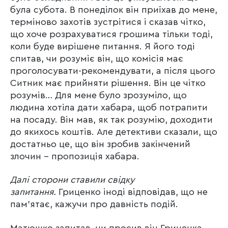
була субота. В понеділок він приїхав до мене,
терміново захотів зустрітися і сказав чітко,
що хоче розрахуватися грошима тільки тоді,
коли буде вирішене питання. Я його тоді
спитав, чи розуміє він, що комісія має
проголосувати-рекомендувати, а після цього
Ситник має прийняти рішення. Він це чітко
розумів… Для мене було зрозуміло, що
людина хотіла дати хабара, щоб потрапити
на посаду. Він мав, як так розумію, доходити
до якихось коштів. Але детективи сказали, що
достатньо це, що він зробив закінчений
злочин – пропозиція хабара.
Далі
сторони ставили
свідку
запитання.
Гриценко іноді відповідав, що не
пам’ятає, кажучи про давність подій.
Матюшко запитав, чи просив він Гриценка