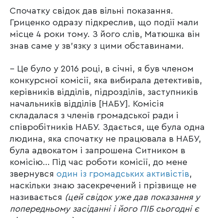
Спочатку свідок дав вільні показання.
Гриценко одразу підкреслив, що події мали
місце 4 роки тому. З його слів, Матюшка він
знав саме у зв’язку з цими обставинами.
– Це було у 2016 році, в січні, я був членом
конкурсної комісії, яка вибирала детективів,
керівників відділів, підрозділів, заступників
начальників відділів [НАБУ]. Комісія
складалася з членів громадської ради і
співробітників НАБУ. Здається, ще була одна
людина, яка спочатку не працювала в НАБУ,
була адвокатом і запрошена Ситником в
комісію… Під час роботи комісії, до мене
звернувся
один із громадських активістів
,
наскільки знаю засекречений і прізвище не
називається
(цей свідок уже дав показання у
попередньому засіданні і його ПІБ сьогодні є