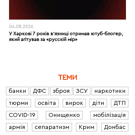
04.08.2026
У Харкові 7 років вʼязниці отримав ютуб-блогер,
який агітував за «русскій мір»
ТЕМИ
банки
ДФС
зброя
ЗСУ
наркотики
тюрми
освіта
вирок
діти
ДТП
COVID-19
Онищенко
мобілізація
армія
сепаратизм
Крим
Донбас