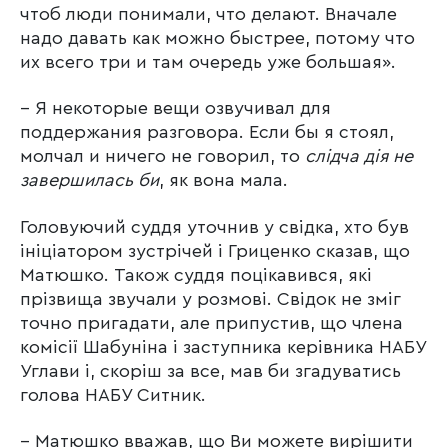
чтоб люди понимали, что делают. Вначале
надо давать как можно быстрее, потому что
их всего три и там очередь уже большая».
– Я некоторые вещи озвучивал для
поддержания разговора. Если бы я стоял,
молчал и ничего не говорил, то
слідча дія не
завершилась би
, як вона мала.
Головуючий суддя уточнив у свідка, хто був
ініціатором зустрічей і Гриценко сказав, що
Матюшко. Також суддя поцікавився, які
прізвища звучали у розмові. Свідок не зміг
точно пригадати, але припустив, що члена
комісії Шабуніна і заступника керівника НАБУ
Углави і, скоріш за все, мав би згадуватись
голова НАБУ Ситник.
– Матюшко вважав, що Ви можете вирішити