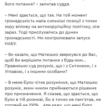
його питання? – запитав суддя.
– Мені здається, що так. На той момент
громадськість мала сильніші позиції з точки
зору впливу на антикорупційну політику, ніж
зараз. Тоді прислухались до думки
громадськості. Ми контролювали запуск
НАБУ.
– Ви казали, що Матюшко звернувся до Вас,
щоб Ви вирішили питання з будь-ким…
Правильно суд розуміє, що і з Ситником, і з
Углавою, і з іншими особами?
– В мене було чітке розуміння, що Матюшко
розуміє, яким чином приймаються рішення
про призначення. Я сказав, що здається, що
було в тій розмові, бо я точно не пам’ятав, не
готовий на 100%… Але кажу, що мені було