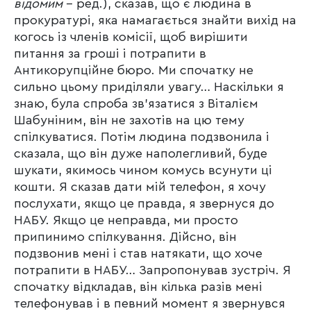
відомим
– ред.), сказав, що є людина в
прокуратурі, яка намагається знайти вихід на
когось із членів комісії, щоб вирішити
питання за гроші і потрапити в
Антикорупційне бюро. Ми спочатку не
сильно цьому приділяли увагу… Наскільки я
знаю, була спроба зв’язатися з Віталієм
Шабуніним, він не захотів на цю тему
спілкуватися. Потім людина подзвонила і
сказала, що він дуже наполегливий, буде
шукати, якимось чином комусь всунути ці
кошти. Я сказав дати мій телефон, я хочу
послухати, якщо це правда, я звернуся до
НАБУ. Якщо це неправда, ми просто
припинимо спілкування. Дійсно, він
подзвонив мені і став натякати, що хоче
потрапити в НАБУ… Запропонував зустріч. Я
спочатку відкладав, він кілька разів мені
телефонував і в певний момент я звернувся