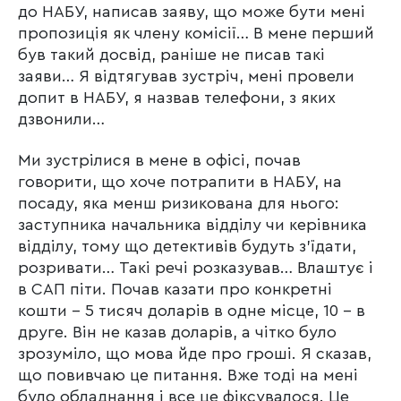
до НАБУ, написав заяву, що може бути мені
пропозиція як члену комісії… В мене перший
був такий досвід, раніше не писав такі
заяви… Я відтягував зустріч, мені провели
допит в НАБУ, я назвав телефони, з яких
дзвонили…
Ми зустрілися в мене в офісі, почав
говорити, що хоче потрапити в НАБУ, на
посаду, яка менш ризикована для нього:
заступника начальника відділу чи керівника
відділу, тому що детективів будуть з’їдати,
розривати… Такі речі розказував… Влаштує і
в САП піти. Почав казати про конкретні
кошти – 5 тисяч доларів в одне місце, 10 – в
друге. Він не казав доларів, а чітко було
зрозуміло, що мова йде про гроші. Я сказав,
що повивчаю це питання. Вже тоді на мені
було обладнання і все це фіксувалося. Це