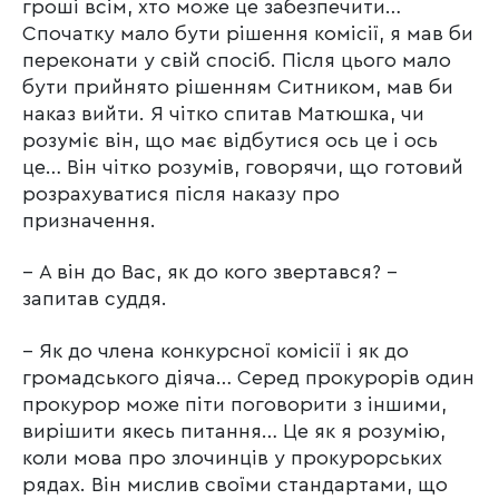
гроші всім, хто може це забезпечити…
Спочатку мало бути рішення комісії, я мав би
переконати у свій спосіб. Після цього мало
бути прийнято рішенням Ситником, мав би
наказ вийти. Я чітко спитав Матюшка, чи
розуміє він, що має відбутися ось це і ось
це… Він чітко розумів, говорячи, що готовий
розрахуватися після наказу про
призначення.
– А він до Вас, як до кого звертався? –
запитав суддя.
– Як до члена конкурсної комісії і як до
громадського діяча… Серед прокурорів один
прокурор може піти поговорити з іншими,
вирішити якесь питання… Це як я розумію,
коли мова про злочинців у прокурорських
рядах. Він мислив своїми стандартами, що