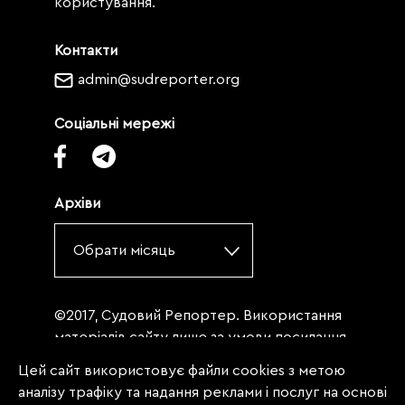
користування.
Контакти
admin@sudreporter.org
Соціальні мережі
Архіви
Обрати місяць
©2017, Судовий Репортер. Використання
матеріалів сайту лише за умови посилання
(для інтернет-видань - гіперпосилання) на
Цей сайт використовує файли cookies з метою
«Судовий репортер» не нижче третього
аналізу трафіку та надання реклами і послуг на основі
абзацу. Матеріали, щодо яких міститься