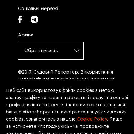
Соціальні мережі
Архіви
Обрати місяць
©2017, Судовий Репортер. Використання
матеріалів сайту лише за умови посилання
(для інтернет-видань - гіперпосилання) на
Цей сайт використовує файли cookies з метою
«Судовий репортер» не нижче третього
аналізу трафіку та надання реклами і послуг на основі
абзацу. Матеріали, щодо яких міститься
профілю ваших інтересів. Якщо ви хочете дізнатися
заборона на повну републікацію
більше або заборонити використання усіх чи деяких
(передрук, копіювання, відтворення або
cookies, ознайомтесь з нашою
Сookie Policy
. Якщо
інше використання), заборонено
ви натиснете «погоджуюсь» чи продовжите
передруковувати без згоди редакції.
навігування сайтом, ви погоджуєтесь з політикою