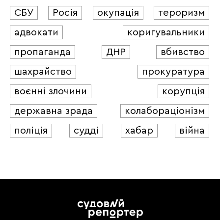
СБУ
Росія
окупація
тероризм
адвокати
коригувальники
пропаганда
ДНР
вбивство
шахрайство
прокуратура
воєнні злочини
корупція
державна зрада
колабораціонізм
поліція
судді
хабар
війна