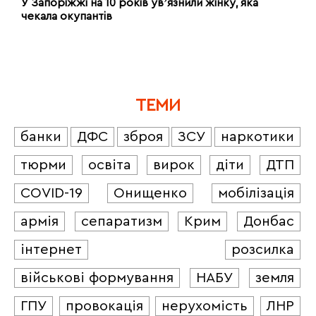
У Запоріжжі на 10 років увʼязнили жінку, яка
чекала окупантів
ТЕМИ
банки
ДФС
зброя
ЗСУ
наркотики
тюрми
освіта
вирок
діти
ДТП
COVID-19
Онищенко
мобілізація
армія
сепаратизм
Крим
Донбас
інтернет
розсилка
військові формування
НАБУ
земля
ГПУ
провокація
нерухомість
ЛНР