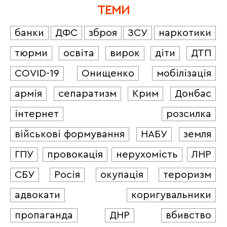
ТЕМИ
банки
ДФС
зброя
ЗСУ
наркотики
тюрми
освіта
вирок
діти
ДТП
COVID-19
Онищенко
мобілізація
армія
сепаратизм
Крим
Донбас
інтернет
розсилка
військові формування
НАБУ
земля
ГПУ
провокація
нерухомість
ЛНР
СБУ
Росія
окупація
тероризм
адвокати
коригувальники
пропаганда
ДНР
вбивство