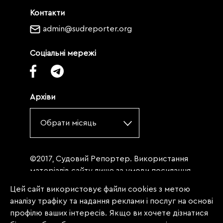
Контакти
admin@sudreporter.org
Соціальні мережі
Архіви
Обрати місяць
©2017, Судовий Репортер. Використання
матеріалів сайту лише за умови посилання
(для інтернет-видань - гіперпосилання) на
Цей сайт використовує файли cookies з метою
«Судовий репортер» не нижче третього
аналізу трафіку та надання реклами і послуг на основі
абзацу. Матеріали, щодо яких міститься
профілю ваших інтересів. Якщо ви хочете дізнатися
заборона на повну републікацію