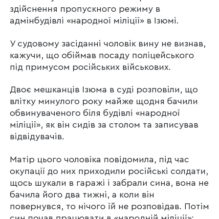
здійснення пропускного режиму в
адмінбудівлі «народної міліції» в Ізюмі.
У судовому засіданні чоловік вину не визнав,
кажучи, що обіймав посаду поліцейського
під примусом російських військових.
Двоє мешканців Ізюма в суді розповіли, що
влітку минулого року майже щодня бачили
обвинуваченого біля будівлі «народної
міліції», як він сидів за столом та записував
відвідувачів.
Матір цього чоловіка повідомила, під час
окупації до них приходили російські солдати,
щось шукали в гаражі і забрали сина, вона не
бачила його два тижні, а коли він
повернувся, то нічого їй не розповідав. Потім
син почав працювати в «народній міліції»: