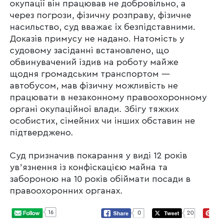
окупації він працював не добровільно, а
через погрози, фізичну розправу, фізичне
насильство, суд вважає їх безпідставними.
Доказів примусу не надано. Натомість у
судовому засіданні встановлено, що
обвинувачений їздив на роботу майже
щодня громадським транспортом —
автобусом, мав фізичну можливість не
працювати в незаконному правоохоронному
органі окупаційної влади. Збігу тяжких
особистих, сімейних чи інших обставин не
підтверджено.
Суд призначив покарання у виді 12 років
увʼязнення із конфіскацією майна та
забороною на 10 років обіймати посади в
правоохоронних органах.
16
0
20