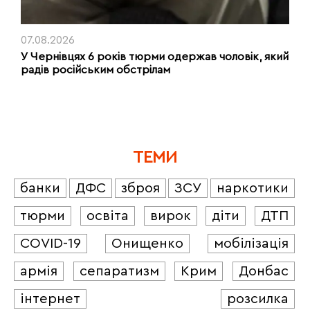
07.08.2026
У Чернівцях 6 років тюрми одержав чоловік, який
радів російським обстрілам
ТЕМИ
банки
ДФС
зброя
ЗСУ
наркотики
тюрми
освіта
вирок
діти
ДТП
COVID-19
Онищенко
мобілізація
армія
сепаратизм
Крим
Донбас
інтернет
розсилка