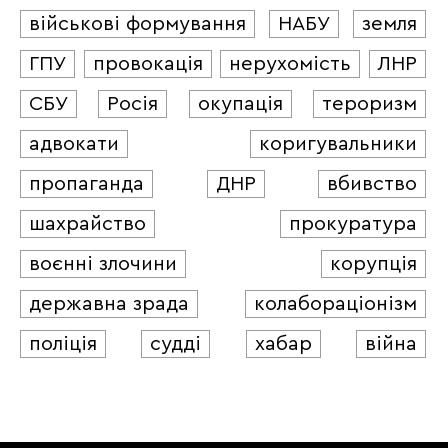
військові формування
НАБУ
земля
ГПУ
провокація
нерухомість
ЛНР
СБУ
Росія
окупація
тероризм
адвокати
коригувальники
пропаганда
ДНР
вбивство
шахрайство
прокуратура
воєнні злочини
корупція
державна зрада
колабораціонізм
поліція
судді
хабар
війна