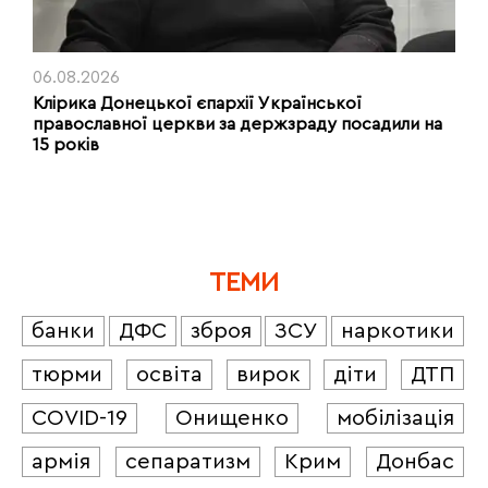
06.08.2026
Клірика Донецької єпархії Української
православної церкви за держзраду посадили на
15 років
ТЕМИ
банки
ДФС
зброя
ЗСУ
наркотики
тюрми
освіта
вирок
діти
ДТП
COVID-19
Онищенко
мобілізація
армія
сепаратизм
Крим
Донбас