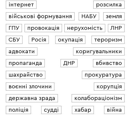
інтернет
розсилка
військові формування
НАБУ
земля
ГПУ
провокація
нерухомість
ЛНР
СБУ
Росія
окупація
тероризм
адвокати
коригувальники
пропаганда
ДНР
вбивство
шахрайство
прокуратура
воєнні злочини
корупція
державна зрада
колабораціонізм
поліція
судді
хабар
війна