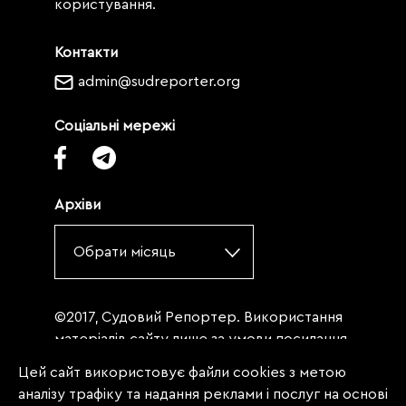
користування.
Контакти
admin@sudreporter.org
Соціальні мережі
Архіви
Обрати місяць
©2017, Судовий Репортер. Використання
матеріалів сайту лише за умови посилання
(для інтернет-видань - гіперпосилання) на
Цей сайт використовує файли cookies з метою
«Судовий репортер» не нижче третього
аналізу трафіку та надання реклами і послуг на основі
абзацу. Матеріали, щодо яких міститься