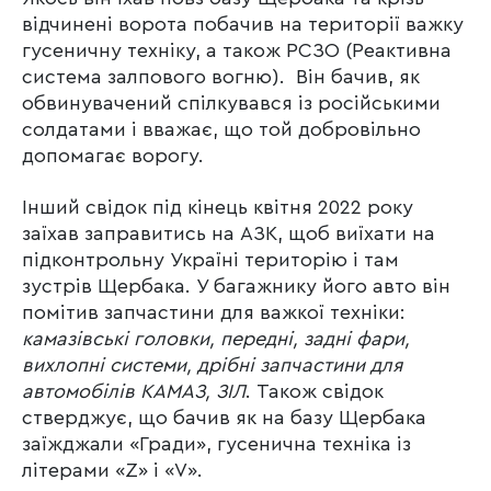
відчинені ворота побачив на території важку
гусеничну техніку, а також РСЗО (Реактивна
система залпового вогню). Він бачив, як
обвинувачений спілкувався із російськими
солдатами і вважає, що той добровільно
допомагає ворогу.
Інший свідок під кінець квітня 2022 року
заїхав заправитись на АЗК, щоб виїхати на
підконтрольну Україні територію і там
зустрів Щербака. У багажнику його авто він
помітив запчастини для важкої техніки:
камазівські головки, передні, задні фари,
вихлопні системи, дрібні запчастини для
автомобілів КАМАЗ, ЗІЛ
. Також свідок
стверджує, що бачив як на базу Щербака
заїжджали «Гради», гусенична техніка із
літерами «Z» і «V».