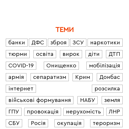
ТЕМИ
банки
ДФС
зброя
ЗСУ
наркотики
тюрми
освіта
вирок
діти
ДТП
COVID-19
Онищенко
мобілізація
армія
сепаратизм
Крим
Донбас
інтернет
розсилка
військові формування
НАБУ
земля
ГПУ
провокація
нерухомість
ЛНР
СБУ
Росія
окупація
тероризм