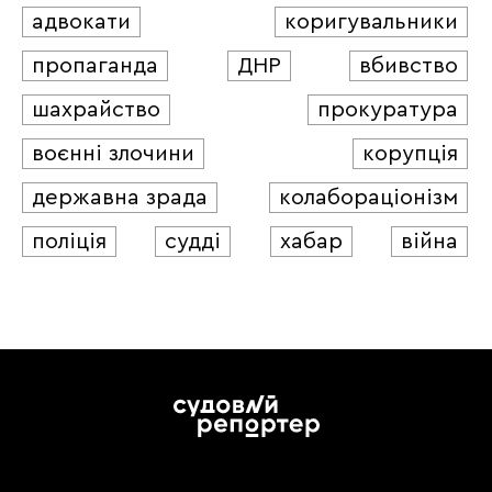
адвокати
коригувальники
пропаганда
ДНР
вбивство
шахрайство
прокуратура
воєнні злочини
корупція
державна зрада
колабораціонізм
поліція
судді
хабар
війна