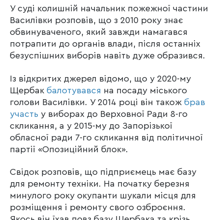
У суді колишній начальник пожежної частини
Василівки розповів, що з 2010 року знає
обвинуваченого, який завжди намагався
потрапити до органів влади, після останніх
безуспішних виборів навіть дуже образився.
Із відкритих джерел відомо, що у 2020-му
Щербак
балотувався
на посаду міського
голови Василівки. У 2014 році він також
брав
участь
у виборах до Верховної Ради 8-го
скликання, а у 2015-му до Запорізької
обласної ради 7-го скликання від політичної
партії «Опозиційний блок».
Свідок розповів, що підприємець має базу
для ремонту техніки. На початку березня
минулого року окупанти шукали місця для
розміщення і ремонту свого озброєння.
Якось він їхав повз базу Щербака та крізь