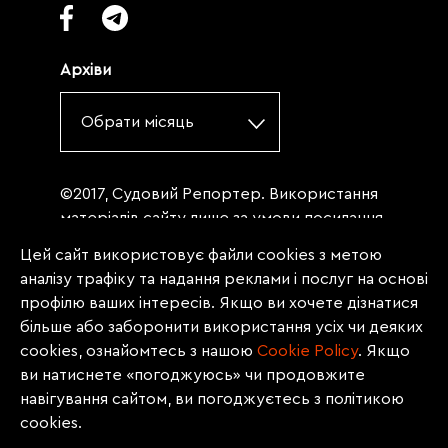
Архіви
Обрати місяць
©2017, Судовий Репортер. Використання
матеріалів сайту лише за умови посилання
(для інтернет-видань - гіперпосилання) на
Цей сайт використовує файли cookies з метою
«Судовий репортер» не нижче третього
аналізу трафіку та надання реклами і послуг на основі
абзацу. Матеріали, щодо яких міститься
профілю ваших інтересів. Якщо ви хочете дізнатися
заборона на повну републікацію
більше або заборонити використання усіх чи деяких
(передрук, копіювання, відтворення або
cookies, ознайомтесь з нашою
Сookie Policy
. Якщо
інше використання), заборонено
ви натиснете «погоджуюсь» чи продовжите
передруковувати без згоди редакції.
навігування сайтом, ви погоджуєтесь з політикою
Матеріали з позначкою PROMOTED, ЗА
cookies.
ПІДТРИМКИ, * публікуються на правах