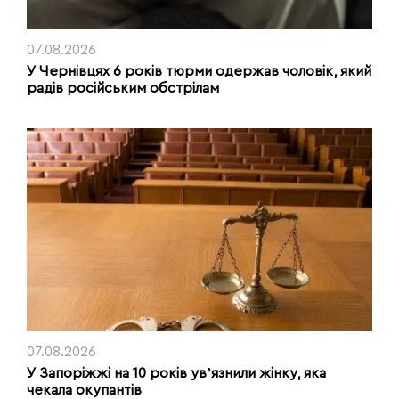
07.08.2026
У Чернівцях 6 років тюрми одержав чоловік, який
радів російським обстрілам
07.08.2026
У Запоріжжі на 10 років увʼязнили жінку, яка
чекала окупантів