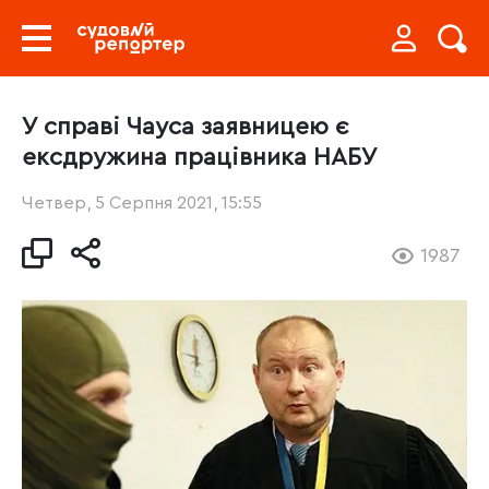
У справі Чауса заявницею є
ексдружина працівника НАБУ
Четвер, 5 Серпня 2021, 15:55
1987