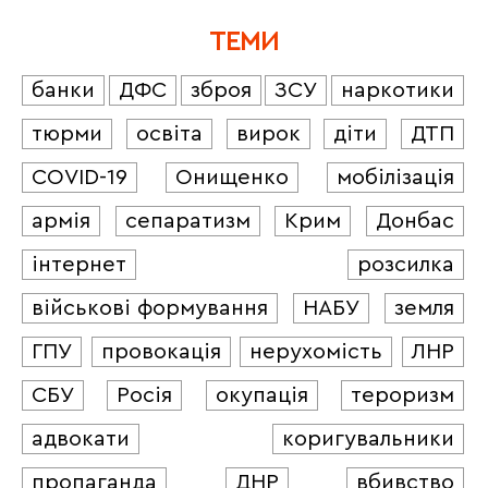
ТЕМИ
банки
ДФС
зброя
ЗСУ
наркотики
тюрми
освіта
вирок
діти
ДТП
COVID-19
Онищенко
мобілізація
армія
сепаратизм
Крим
Донбас
інтернет
розсилка
військові формування
НАБУ
земля
ГПУ
провокація
нерухомість
ЛНР
СБУ
Росія
окупація
тероризм
адвокати
коригувальники
пропаганда
ДНР
вбивство