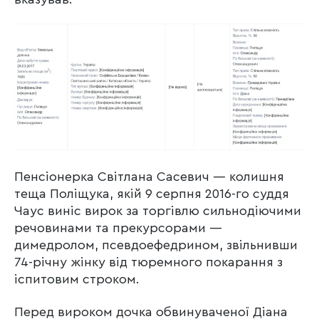
Пенсіонерка Світлана Сасевич — колишня
теща Поліщука, якій 9 серпня 2016-го суддя
Чаус виніс вирок за торгівлю сильнодіючими
речовинами та прекурсорами —
димедролом, псевдоефедрином, звільнивши
74-річну жінку від тюремного покарання з
іспитовим строком.
Перед вироком дочка обвинуваченої Діана