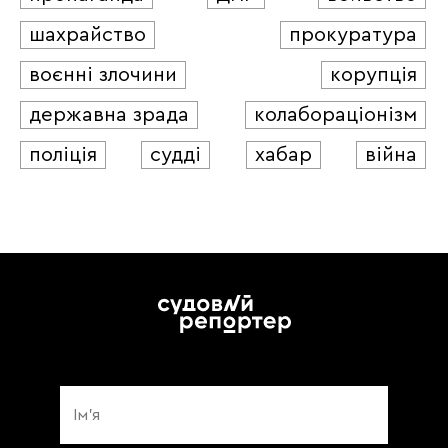
шахрайство
прокуратура
воєнні злочини
корупція
державна зрада
колабораціонізм
поліція
судді
хабар
війна