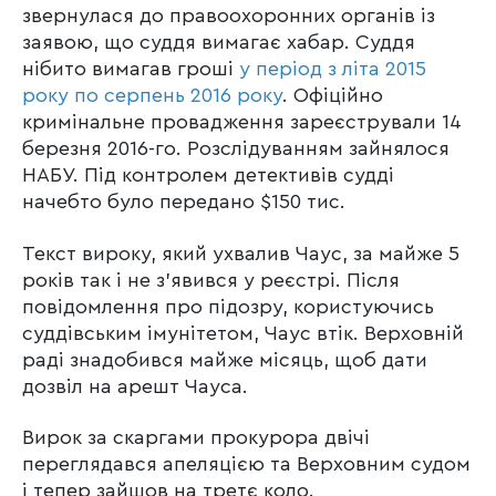
звернулася до правоохоронних органів із
заявою, що суддя вимагає хабар. Суддя
нібито вимагав гроші
у період з літа 2015
року по серпень 2016 року
. Офіційно
кримінальне провадження зареєстрували 14
березня 2016-го. Розслідуванням зайнялося
НАБУ. Під контролем детективів судді
начебто було передано $150 тис.
Текст вироку, який ухвалив Чаус, за майже 5
років так і не з’явився у реєстрі. Після
повідомлення про підозру, користуючись
суддівським імунітетом, Чаус втік. Верховній
раді знадобився майже місяць, щоб дати
дозвіл на арешт Чауса.
Вирок за скаргами прокурора двічі
переглядався апеляцією та Верховним судом
і тепер зайшов на третє коло.