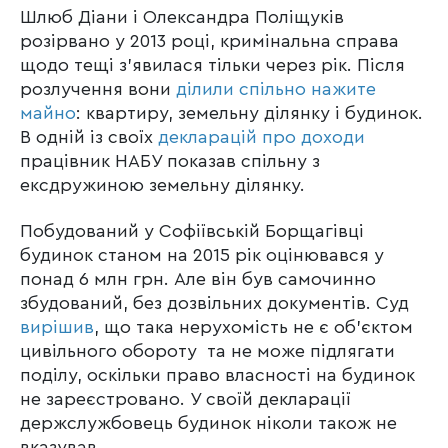
Шлюб Діани і Олександра Поліщуків
розірвано у 2013 році, кримінальна справа
щодо тещі з’явилася тільки через рік. Після
розлучення вони
ділили спільно нажите
майно
: квартиру, земельну ділянку і будинок.
В одній із своїх
декларацій про доходи
працівник НАБУ показав спільну з
ексдружиною земельну ділянку.
Побудований у Софіївській Борщагівці
будинок станом на 2015 рік оцінювався у
понад 6 млн грн. Але він був самочинно
збудований, без дозвільних документів. Суд
вирішив
, що така нерухомість не є об’єктом
цивільного обороту та не може підлягати
поділу, оскільки право власності на будинок
не зареєстровано. У своїй декларації
держслужбовець будинок ніколи також не
вказував.