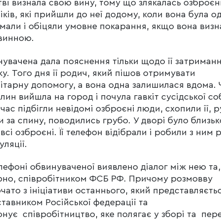
тві визнала свою вину, тому що злякалась озброєн
іків, які прийшли до неї додому, коли вона була одн
мали і обіцяли умовне покарання, якщо вона визн
винною.
увачена дала пояснення тільки щодо її затриманн
у. Того дня її родич, який пішов отримувати
ітарну допомогу, а вона одна залишилася вдома. 
илин вийшла на город і почула гавкіт сусідської соб
 час підбігли невідомі озброєні люди, схопили її, 
и за спину, поводились грубо. У дворі було близьк
і всі озброєні. Її телефон відібрали і робили з ним р
уляції.
лефоні обвинуваченої виявлено діалог між нею та,
рно, співробітником ФСБ РФ. Причому розмовву
чато з ініціативи останнього, який представляєть
тавником Російської федерації та
нує співробітництво, яке полягає у зборі та пер