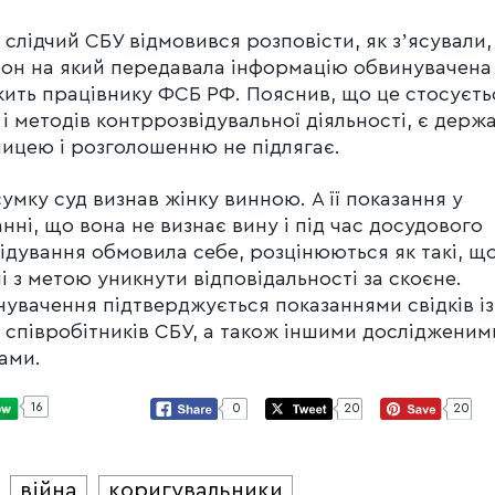
і слідчий СБУ відмовився розповісти, як зʼясували
он на який передавала інформацію обвинувачена
ить працівнику ФСБ РФ. Пояснив, що це стосуєть
і методів контррозвідувальної діяльності, є дер
ицею і розголошенню не підлягає.
сумку суд визнав жінку винною. А її показання у
анні, що вона не визнає вину і під час досудового
ідування обмовила себе, розцінюються як такі, щ
і з метою уникнути відповідальності за скоєне.
увачення підтверджується показаннями свідків із
 співробітників СБУ, а також іншими дослідженим
ами.
16
0
20
20
війна
коригувальники
И