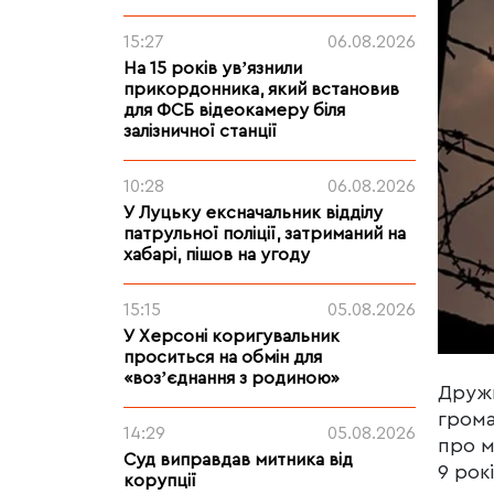
15:27
06.08.2026
На 15 років увʼязнили
прикордонника, який встановив
для ФСБ відеокамеру біля
залізничної станції
10:28
06.08.2026
У Луцьку ексначальник відділу
патрульної поліції, затриманий на
хабарі, пішов на угоду
15:15
05.08.2026
У Херсоні коригувальник
проситься на обмін для
«возʼєднання з родиною»
Дружк
грома
14:29
05.08.2026
про м
Суд виправдав митника від
9 рок
корупції