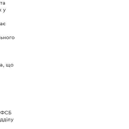
 та
х у
чає
ьного
а, що
у ФСБ
дділу