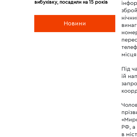
вибухівку, посадили на 15 років
інфор
зброй
нічни
Новини
винаг
номер
пере
телеф
місця
Під ч
їй на
запро
коор
Чолов
прізв
«Миро
РФ, а
в міс