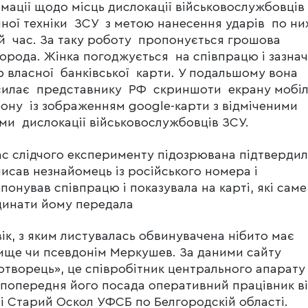
мації щодо місць дислокації військовослужбовців
ної техніки ЗСУ з метою нанесення ударів по ни
й час. За таку роботу пропонується грошова
орода. Жінка погоджується на співпрацю і зазна
 власної банківської карти. У подальшому вона
силає представнику РФ скриншоти екрану мобіл
ону із зображенням google-карти з відміченими
ми дислокації військовослужбовців ЗСУ.
ас слідчого експерименту підозрювана підтвердил
писав незнайомець із російського номера і
понував співпрацю і показувала на карті, які саме
динати йому передала
ік, з яким листувалась обвинувачена нібито має
ище чи псевдонім Меркушев. За даними сайту
творець», це співробітник центрального апарат
 попередня його посада оперативний працівник ві
ті Старий Оскол УФСБ по Белгородскій області.