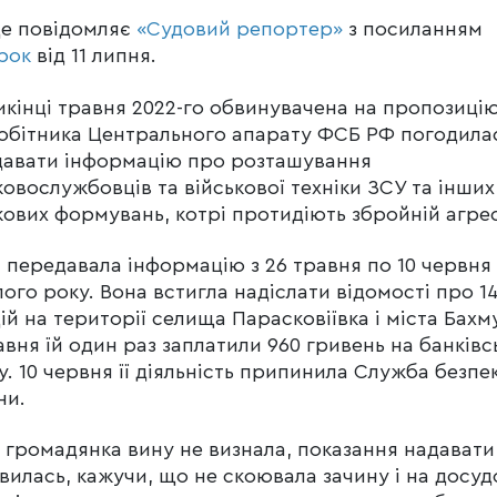
е повідомляє
«Судовий репортер»
з посиланням
рок
від 11 липня.
кінці травня 2022-го обвинувачена на пропозиці
обітника Центрального апарату ФСБ РФ погодила
авати інформацію про розташування
ковослужбовців та військової техніки ЗСУ та інших
кових формувань, котрі протидіють збройній агрес
 передавала інформацію з 26 травня по 10 червня
ого року. Вона встигла надіслати відомості про 1
ій на території селища Парасковіївка і міста Бахм
авня їй один раз заплатили 960 гривень на банківс
у. 10 червня її діяльність припинила Служба безпе
ни.
і громадянка вину не визнала, показання надавати
вилась, кажучи, що не скоювала зачину і на досу