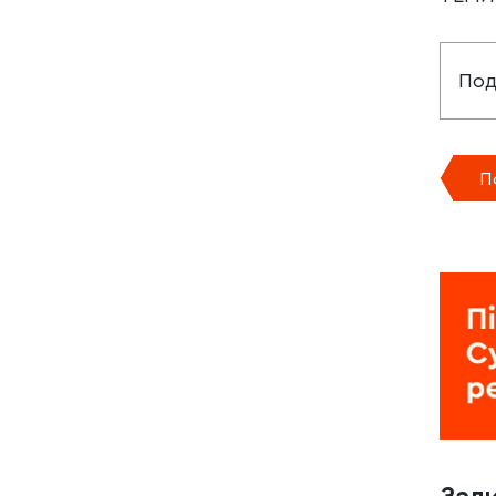
Под
П