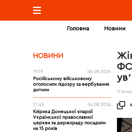
Головна
Новини
Жі
НОВИНИ
ФС
19:19
06.08.2026
увʼ
Російському військовому
оголосили підозру за вербування
дитини
П’ятни
17:45
06.08.2026
Клірика Донецької єпархії
Української православної
церкви за держзраду посадили
на 15 років