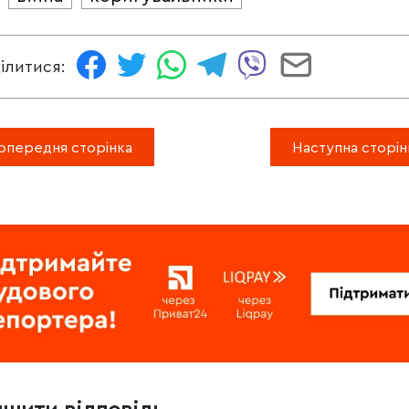
ілитися:
опередня сторінка
Наступна сторін