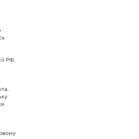
ю
сь
ії РФ.
4
ута.
ьку
ки
довому