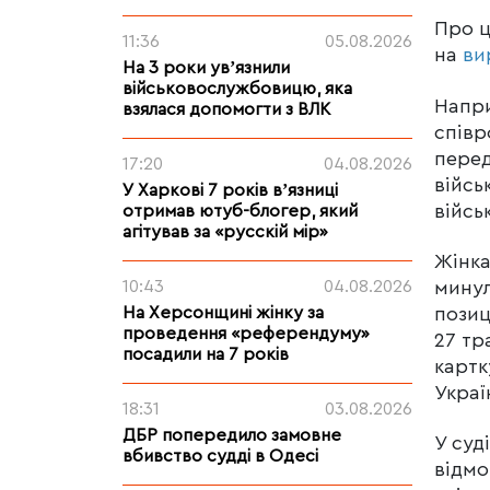
Про ц
11:36
05.08.2026
на
ви
На 3 роки увʼязнили
військовослужбовицю, яка
Напри
взялася допомогти з ВЛК
співр
перед
17:20
04.08.2026
війсь
У Харкові 7 років вʼязниці
війсь
отримав ютуб-блогер, який
агітував за «русскій мір»
Жінка
минул
10:43
04.08.2026
позиц
На Херсонщині жінку за
проведення «референдуму»
27 тр
посадили на 7 років
картк
Украї
18:31
03.08.2026
ДБР попередило замовне
У суд
вбивство судді в Одесі
відмо