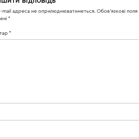
ишити відповідь
e-mail адреса не оприлюднюватиметься.
Обов’язкові поля
чені
*
тар
*