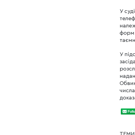
У суд
телеф
належ
форм 
таємн
У під
засід
розсл
надан
Обвин
числа
доказ
ТЕМ