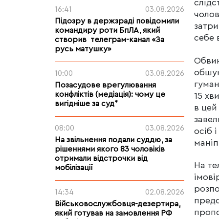
слідс
16:41
03.08.2026
чолов
Підозру в держзраді повідомили
затри
командиру роти БпЛА, який
себе 
створив телеграм-канал «За
русь матушку»
Обвин
обшук
10:00
03.08.2026
гуман
Позасудове врегулювання
конфліктів (медіація): чому це
15 хв
вигідніше за суд*
в цей
завел
08:00
03.08.2026
осіб 
На звільнення подали суддю, за
маніп
рішеннями якого 83 чоловіків
отримали відстрочки від
На те
мобілізації
імові
розпо
14:34
02.08.2026
предс
Військовослужбовця-дезертира,
пропо
який готував на замовлення РФ