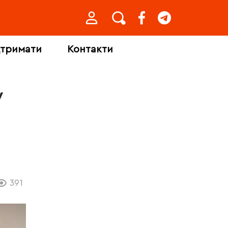
дтримати
Контакти
у
,
391