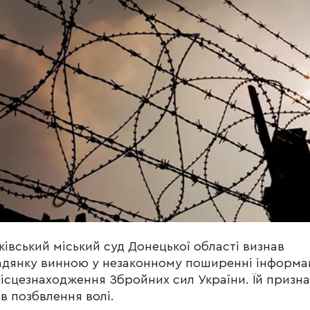
івський міський суд Донецької області визнав
дянку винною у незаконному поширенні інформац
ісцезнаходження Збройних сил України. Їй призн
ів позбвлення волі.