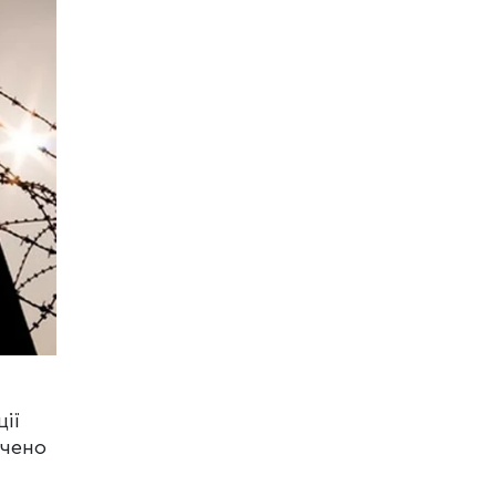
ії
ачено