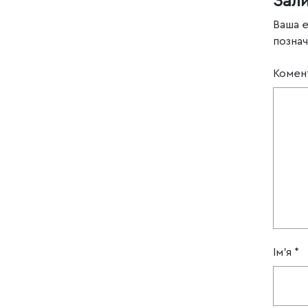
Зал
Ваша 
позна
Комен
Ім'я
*