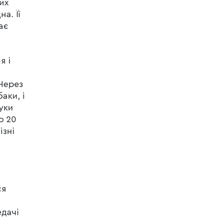
их
а. Її
ає
я і
Через
аки, і
руки
о 20
ізні
ся
едачі