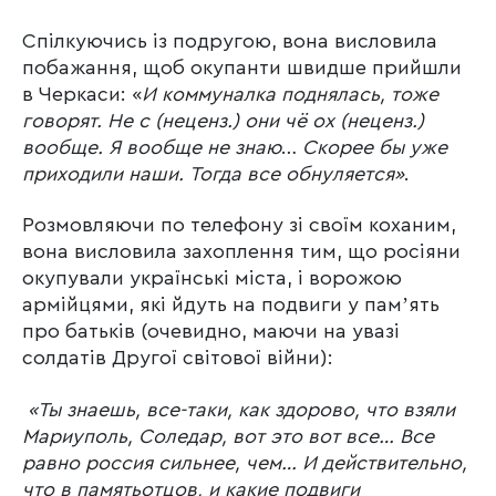
Спілкуючись із подругою, вона висловила
побажання, щоб окупанти швидше прийшли
в Черкаси: «
И коммуналка поднялась, тоже
говорят. Не с (неценз.) они чё ох (неценз.)
вообще. Я вообще не знаю
…
Скорее бы уже
приходили наши. Тогда все обнуляется»
.
Розмовляючи по телефону зі своїм коханим,
вона висловила захоплення тим, що росіяни
окупували українські міста, і ворожою
армійцями, які йдуть на подвиги у памʼять
про батьків (очевидно, маючи на увазі
солдатів Другої світової війни):
«Ты знаешь, все-таки, как здорово, что взяли
Мариуполь, Соледар, вот это вот все… Все
равно россия сильнее, чем… И действительно,
что в память
отцов, и какие подвиги