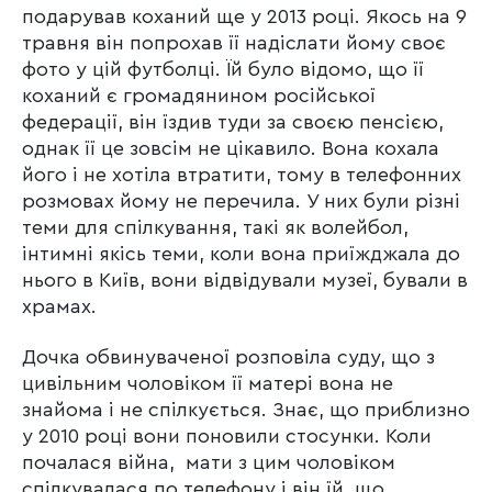
подарував коханий ще у 2013 році. Якось на 9
травня він попрохав її надіслати йому своє
фото у цій футболці. Їй було відомо, що її
коханий є громадянином російської
федерації, він їздив туди за своєю пенсією,
однак її це зовсім не цікавило. Вона кохала
його і не хотіла втратити, тому в телефонних
розмовах йому не перечила. У них були різні
теми для спілкування, такі як волейбол,
інтимні якісь теми, коли вона приїжджала до
нього в Київ, вони відвідували музеї, бували в
храмах.
Дочка обвинуваченої розповіла суду, що з
цивільним чоловіком її матері вона не
знайома і не спілкується. Знає, що приблизно
у 2010 році вони поновили стосунки. Коли
почалася війна, мати з цим чоловіком
спілкувалася по телефону і він їй, що