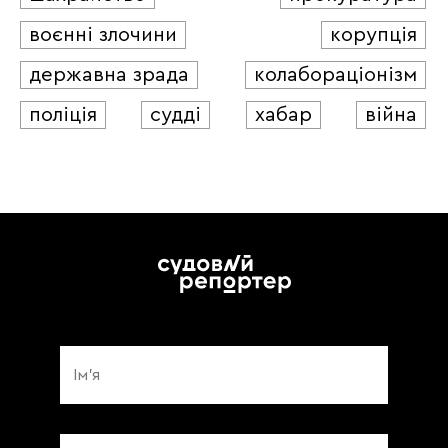
воєнні злочини
корупція
державна зрада
колабораціонізм
поліція
судді
хабар
війна