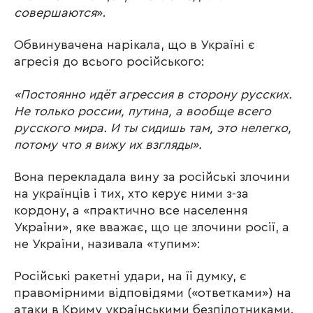
совершаются
».
Обвинувачена нарікала, що в Україні є
агресія до всього російського:
«Постоянно идёт агрессия в сторону русских.
Не только россии, путина, а вообще всего
русского мира. И ты сидишь там, это нелегко,
потому что я вижу их взгляды».
Вона перекладала вину за російські злочини
на українців і тих, хто керує ними з-за
кордону, а «практично все населення
України», яке вважає, що це злочини росії, а
не України, називала «тупим»:
Російські ракетні удари, на її думку, є
правомірними відповідями («ответками») на
атаки в Криму українськими безпілотниками.