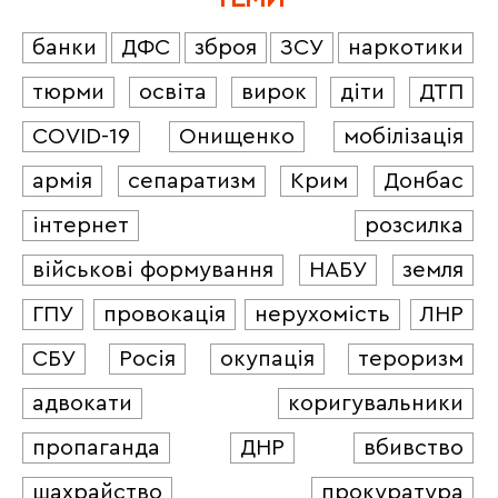
банки
ДФС
зброя
ЗСУ
наркотики
тюрми
освіта
вирок
діти
ДТП
COVID-19
Онищенко
мобілізація
армія
сепаратизм
Крим
Донбас
інтернет
розсилка
військові формування
НАБУ
земля
ГПУ
провокація
нерухомість
ЛНР
СБУ
Росія
окупація
тероризм
адвокати
коригувальники
пропаганда
ДНР
вбивство
шахрайство
прокуратура