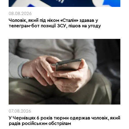
08.08.2026
Чоловік, який під ніком «Сталін» здавав у
телеграм-бот позиції ЗСУ, пішов на угоду
07.08.2026
У Чернівцях 6 років тюрми одержав чоловік, який
радів російським обстрілам