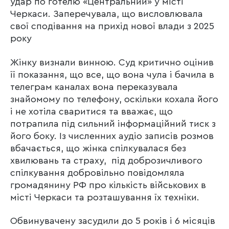
удар по готелю «Центральний» у місті
Черкаси. Заперечувала, що висловлювала
свої сподівання на прихід нової влади з 2025
року
Жінку визнали винною. Суд критично оцінив
її показання, що все, що вона чула і бачила в
телеграм каналах вона переказувала
знайомому по телефону, оскільки кохала його
і не хотіла сваритися та вважає, що
потрапила під сильний інформаційний тиск з
його боку. Із численних аудіо записів розмов
вбачається, що жінка спілкувалася без
хвилювань та страху, під доброзичливого
спілкування добровільно повідомляла
громадянину РФ про кількість військових в
місті Черкаси та розташування їх техніки.
Обвинувачену засудили до 5 років і 6 місяців