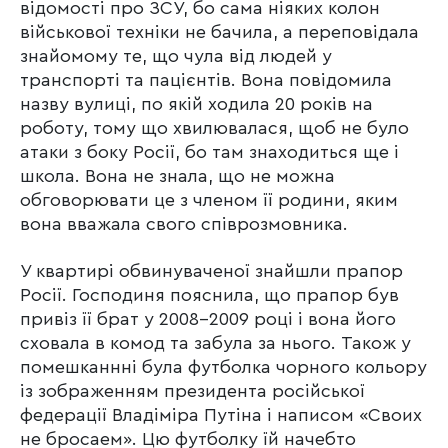
відомості про ЗСУ, бо сама ніяких колон
військової техніки не бачила, а переповідала
знайомому те, що чула від людей у
транспорті та пацієнтів. Вона повідомила
назву вулиці, по якій ходила 20 років на
роботу, тому що хвилювалася, щоб не було
атаки з боку Росії, бо там знаходиться ще і
школа. Вона не знала, що не можна
обговорювати це з членом її родини, яким
вона вважала свого співрозмовника.
У квартирі обвинуваченої знайшли прапор
Росії. Господиня пояснила, що прапор був
привіз її брат у 2008-2009 році і вона його
сховала в комод та забула за нього. Також у
помешканнні була футболка чорного кольору
із зображенням президента російської
федерації Владіміра Путіна і написом «Своих
не бросаем». Цю футболку їй начебто