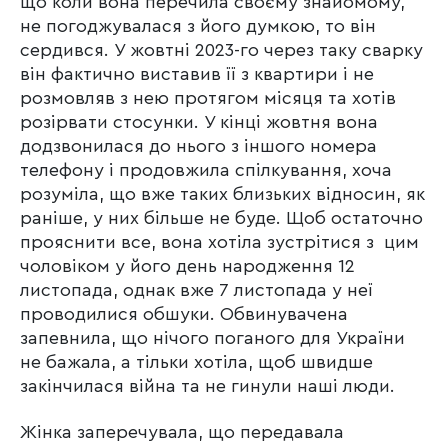
що коли вона перечила своєму знайомому,
не погоджувалася з його думкою, то він
сердився. У жовтні 2023-го через таку сварку
він фактично виставив її з квартири і не
розмовляв з нею протягом місяця та хотів
розірвати стосунки. У кінці жовтня вона
додзвонилася до нього з іншого номера
телефону і продовжила спілкування, хоча
розуміла, що вже таких близьких відносин, як
раніше, у них більше не буде. Щоб остаточно
прояснити все, вона хотіла зустрітися з цим
чоловіком у його день народження 12
листопада, однак вже 7 листопада у неї
проводилися обшуки. Обвинувачена
запевнила, що нічого поганого для України
не бажала, а тільки хотіла, щоб швидше
закінчилася війна та не гинули наші люди.
Жінка заперечувала, що передавала