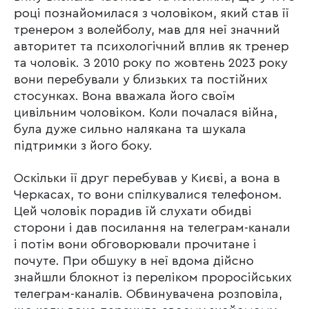
році познайомилася з чоловіком, який став її
тренером з волейболу, мав для неї значний
авторитет та психологічний вплив як тренер
та чоловік. З 2010 року по жовтень 2023 року
вони перебували у близьких та постійних
стосунках. Вона вважала його своїм
цивільним чоловіком. Коли почалася війна,
була дуже сильно налякана та шукала
підтримки з його боку.
Оскільки її друг перебував у Києві, а вона в
Черкасах, то вони спілкувалися телефоном.
Цей чоловік порадив їй слухати обидві
сторони і дав посилання на телеграм-канали
і потім вони обговорювали прочитане і
почуте. При обшуку в неї вдома дійсно
знайшли блокнот із переліком проросійських
телеграм-каналів. Обвинувачена розповіла,