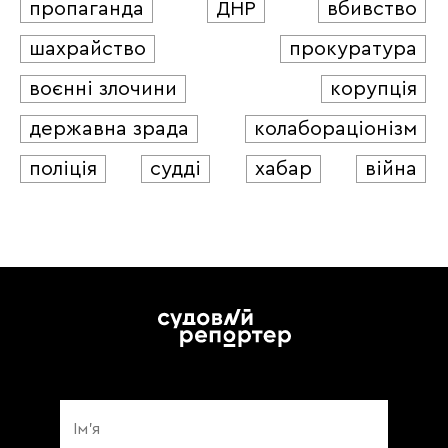
пропаганда
ДНР
вбивство
шахрайство
прокуратура
воєнні злочини
корупція
державна зрада
колабораціонізм
поліція
судді
хабар
війна