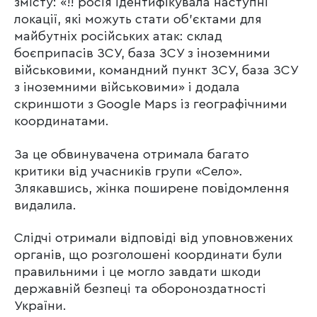
змісту: «!! росія ідентифікувала наступні
локації, які можуть стати об’єктами для
майбутніх російських атак: склад
боєприпасів ЗСУ, база ЗСУ з іноземними
військовими, командний пункт ЗСУ, база ЗСУ
з іноземними військовими» і додала
скриншоти з Google Maps із географічними
координатами.
За це обвинувачена отримала багато
критики від учасників групи «Село».
Злякавшись, жінка поширене повідомлення
видалила.
Слідчі отримали відповіді від уповновжених
органів, що розголошені координати були
правильними і це могло завдати шкоди
державній безпеці та обороноздатності
України.