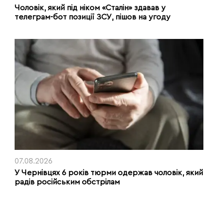
Чоловік, який під ніком «Сталін» здавав у
телеграм-бот позиції ЗСУ, пішов на угоду
07.08.2026
У Чернівцях 6 років тюрми одержав чоловік, який
радів російським обстрілам