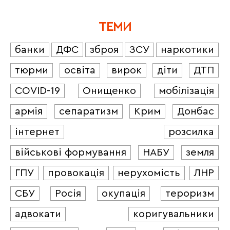
ТЕМИ
банки
ДФС
зброя
ЗСУ
наркотики
тюрми
освіта
вирок
діти
ДТП
COVID-19
Онищенко
мобілізація
армія
сепаратизм
Крим
Донбас
інтернет
розсилка
військові формування
НАБУ
земля
ГПУ
провокація
нерухомість
ЛНР
СБУ
Росія
окупація
тероризм
адвокати
коригувальники