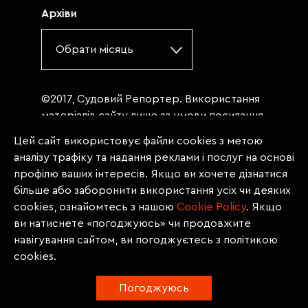
Архіви
Обрати місяць
©2017, Судовий Репортер. Використання
матеріалів сайту лише за умови посилання
(для інтернет-видань - гіперпосилання) на
Цей сайт використовує файли cookies з метою
«Судовий репортер» не нижче третього
аналізу трафіку та надання реклами і послуг на основі
абзацу. Матеріали, щодо яких міститься
профілю ваших інтересів. Якщо ви хочете дізнатися
заборона на повну републікацію
більше або заборонити використання усіх чи деяких
(передрук, копіювання, відтворення або
cookies, ознайомтесь з нашою
Сookie Policy
. Якщо
інше використання), заборонено
ви натиснете «погоджуюсь» чи продовжите
передруковувати без згоди редакції.
навігування сайтом, ви погоджуєтесь з політикою
Матеріали з позначкою PROMOTED, ЗА
cookies.
ПІДТРИМКИ, * публікуються на правах
реклами.
Погоджуюсь