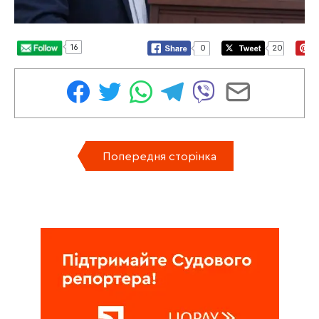
16
0
20
Попередня сторінка