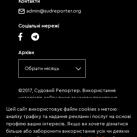
Контакти
admin@sudreporter.org
Соціальні мережі
Архіви
Обрати місяць
©2017, Судовий Репортер. Використання
матеріалів сайту лише за умови посилання
(для інтернет-видань - гіперпосилання) на
Цей сайт використовує файли cookies з метою
«Судовий репортер» не нижче третього
аналізу трафіку та надання реклами і послуг на основі
абзацу. Матеріали, щодо яких міститься
профілю ваших інтересів. Якщо ви хочете дізнатися
заборона на повну републікацію
більше або заборонити використання усіх чи деяких
(передрук, копіювання, відтворення або