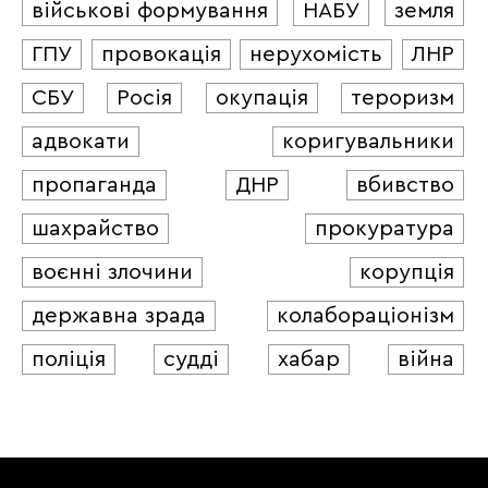
військові формування
НАБУ
земля
ГПУ
провокація
нерухомість
ЛНР
СБУ
Росія
окупація
тероризм
адвокати
коригувальники
пропаганда
ДНР
вбивство
шахрайство
прокуратура
воєнні злочини
корупція
державна зрада
колабораціонізм
поліція
судді
хабар
війна