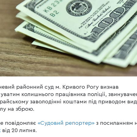
евий районний суд м. Кривого Рогу визнав
уватим колишнього працівника поліції, звинуваче
райському заволодінні коштами під приводом вид
лу на зброю.
це повідомляє
«Судовий репортер»
з посиланням 
к
від 20 липня.