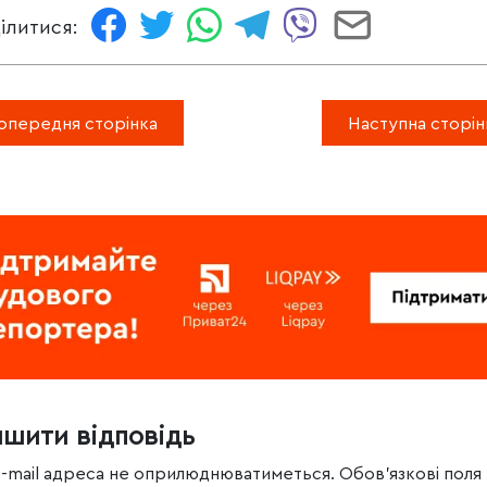
ілитися:
опередня сторінка
Наступна сторін
ишити відповідь
e-mail адреса не оприлюднюватиметься.
Обов’язкові поля