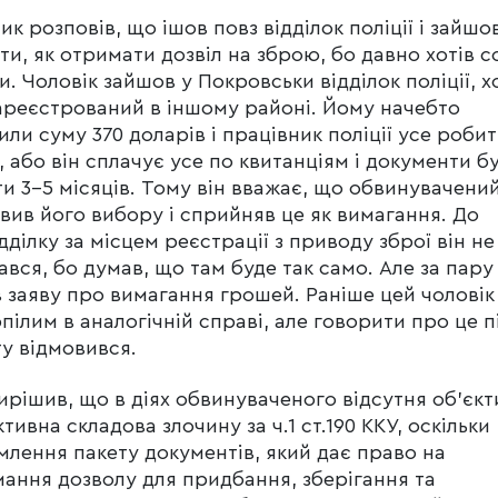
ик розповів, що ішов повз відділок поліції і зайшо
ти, як отримати дозвіл на зброю, бо давно хотів с
и. Чоловік зайшов у Покровськи відділок поліції, х
ареєстрований в іншому районі. Йому начебто
или суму 370 доларів і працівник поліції усе робит
, або він сплачує усе по квитанціям і документи б
и 3-5 місяців. Тому він вважає, що обвинувачени
вив його вибору і сприйняв це як вимагання. До
дділку за місцем реєстрації з приводу зброї він не
ався, бо думав, що там буде так само. Але за пару
 заяву про вимагання грошей. Раніше цей чоловік
пілим в аналогічній справі, але говорити про це п
у відмовився.
ирішив, що в діях обвинуваченого відсутня об’єкт
ктивна складова злочину за ч.1 ст.190 ККУ, оскільки
лення пакету документів, який дає право на
ання дозволу для придбання, зберігання та