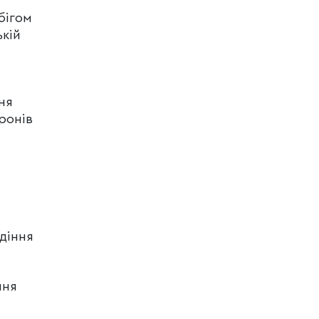
бігом
ькій
ня
ронів
одіння
ння