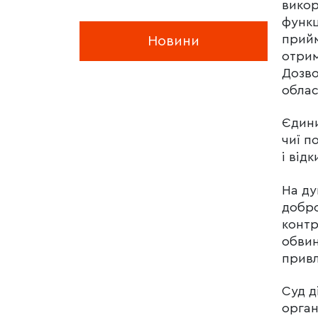
викор
функц
прийм
Новини
отрим
Дозво
облас
Єдини
чиї п
і відк
На ду
добро
контр
обвин
привл
Суд д
орган