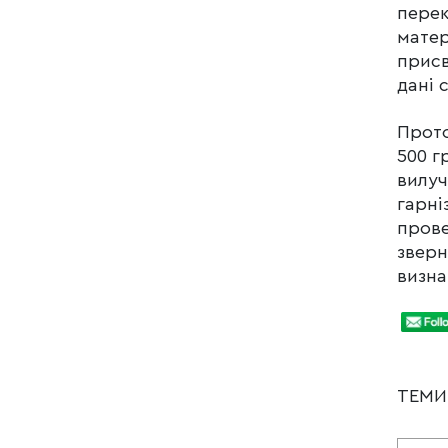
перек
матер
присв
дані 
Прото
500 г
вилуч
гарні
прове
зверн
визна
ТЕМ