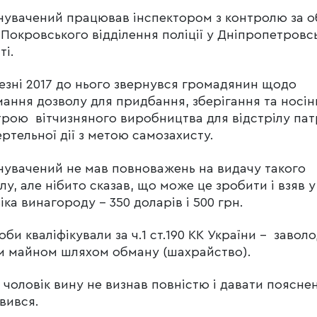
увачений працював інспектором з контролю за о
 Покровського відділення поліції у Дніпропетровс
ті.
езні 2017 до нього звернувся громадянин щодо
ання дозволу для придбання, зберігання та носін
рою вітчизняного виробництва для відстрілу пат
ртельної дії з метою самозахисту.
увачений не мав повноважень на видачу такого
лу, але нібито сказав, що може це зробити і взяв у
іка винагороду – 350 доларів і 500 грн.
соби кваліфікували за ч.1 ст.190 КК України – завол
 майном шляхом обману (шахрайство).
і чоловік вину не визнав повністю і давати поясне
вився.