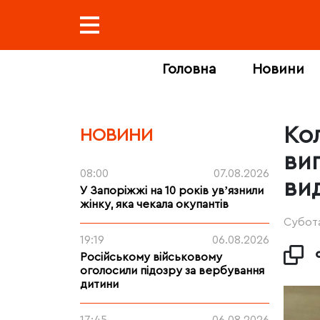
Головна
Новини
Ко
НОВИНИ
ви
08:00
07.08.2026
ви
У Запоріжжі на 10 років увʼязнили
жінку, яка чекала окупантів
Субота
19:19
06.08.2026
Російському військовому
оголосили підозру за вербування
дитини