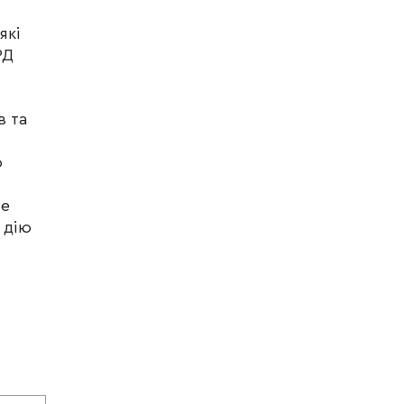
які
РД
в та
о
не
 дію