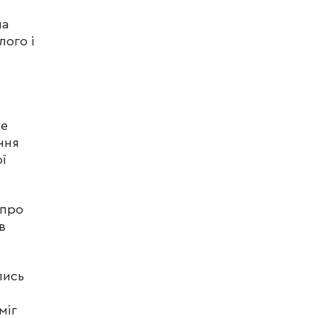
на
лого і
не
ння
ї
 про
в
лись
міг