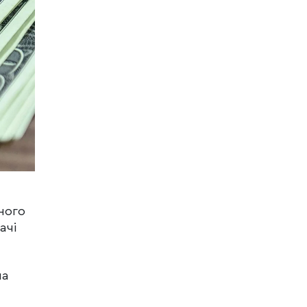
ного
ачі
на