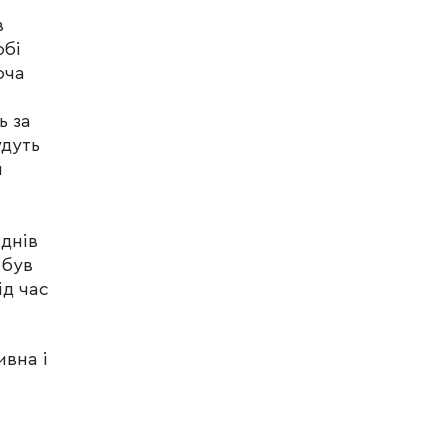
в
обі
оча
ь за
удуть
й
 днів
 був
ід час
ивна і