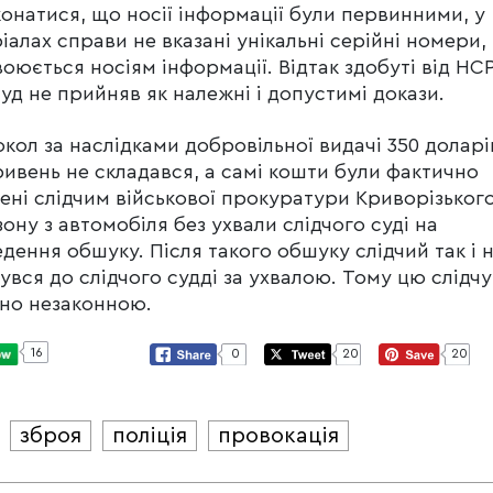
онатися, що носії інформації були первинними, у
іалах справи не вказані унікальні серійні номери, 
оюється носіям інформації. Відтак здобуті від НС
суд не прийняв як належні і допустимі докази.
кол за наслідками добровільної видачі 350 доларі
ривень не складався, а самі кошти були фактично
ені слідчим військової прокуратури Криворізьког
зону з автомобіля без ухвали слідчого суді на
дення обшуку. Після такого обшуку слідчий так і 
увся до слідчого судді за ухвалою. Тому цю слідчу
но незаконною.
16
0
20
20
зброя
поліція
провокація
И