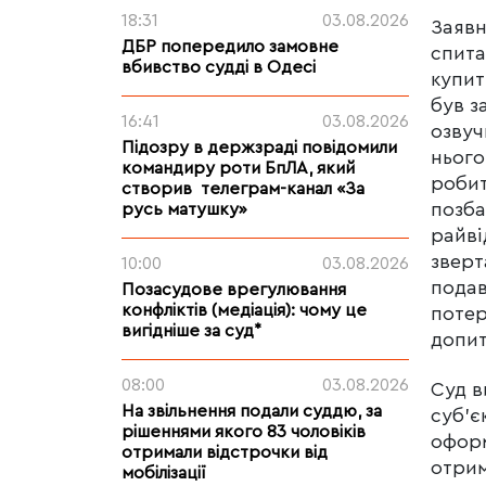
18:31
03.08.2026
Заявн
ДБР попередило замовне
спита
вбивство судді в Одесі
купит
був з
16:41
03.08.2026
озвуч
Підозру в держзраді повідомили
нього
командиру роти БпЛА, який
робит
створив телеграм-канал «За
позба
русь матушку»
райві
зверт
10:00
03.08.2026
подав
Позасудове врегулювання
конфліктів (медіація): чому це
потер
вигідніше за суд*
допит
08:00
03.08.2026
Суд в
На звільнення подали суддю, за
суб’є
рішеннями якого 83 чоловіків
оформ
отримали відстрочки від
отрим
мобілізації