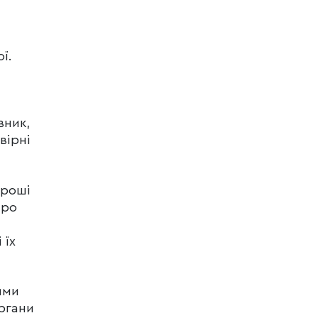
ї.
вник,
вірні
гроші
про
 їх
ими
ргани