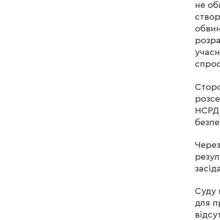
не об
створ
обвин
розра
учасн
спрос
Сторо
розсе
НСРД 
безпе
Через
резул
засід
Суду 
для п
відсу