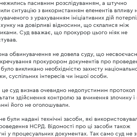
межились пасивним розслідуванням, а штучно
или ситуацію з використанням елементів впливу 
уваченого з урахуванням ініціативних дій потерпі
хунку на довірливі відносини, що склалися між
иками. Суд вважає, що прокурор цього ніяк не
тував.
на обвинувачення не довела суду, що несвоєчас
кречування прокурором документів про проведе
було викликано необхідністю захисту національно
ки, суспільних інтересів чи іншої особи.
 це суд визнав очевидно недопустимим протокол
ьтати здійснення контролю за вчинення злочину і 
анні його не оголошували.
не були надані технічні засоби, які використовува
роведення НСРД. Відомості про ці засоби також
тні у процесуальних документах. Так само суд не з