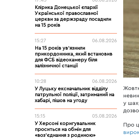
17:45
06.08.2026
Клірика Донецької єпархії
Української православної
церкви за держзраду посадили
на 15 років
15:27
06.08.2026
На 15 років увʼязнили
прикордонника, який встановив
для ФСБ відеокамеру біля
залізничної станції
10:28
06.08.2026
Жовтн
У Луцьку ексначальник відділу
патрульної поліції, затриманий на
невин
хабарі, пішов на угоду
у шах
дозво
15:15
05.08.2026
У Херсоні коригувальник
Про 
проситься на обмін для
виро
«возʼєднання з родиною»