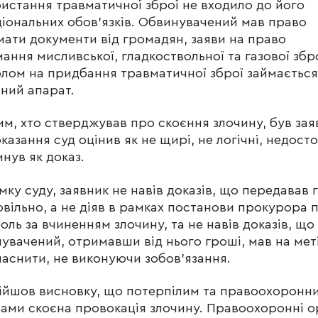
истання травматичної зброї не входило до його
іональних обов’язків. Обвинувачений мав право
ати документи від громадян, заяви на право
ання мисливської, гладкоствольної та газової збро
лом на придбання травматичної зброї займається
ний апарат.
м, хто стверджував про скоєння злочину, був зая
оказання суд оцінив як не щирі, не логічні, недосто
инув як доказ.
мку суду, заявник не навів доказів, що передавав 
вільно, а не діяв в рамках постанови прокурора 
оль за вчиненням злочину, та не навів доказів, що
увачений, отримавши від нього гроші, мав на меті
аснити, не виконуючи зобов’язання.
ійшов висновку, що потерпілим та правоохоронн
ами скоєна провокація злочину. Правоохоронні о