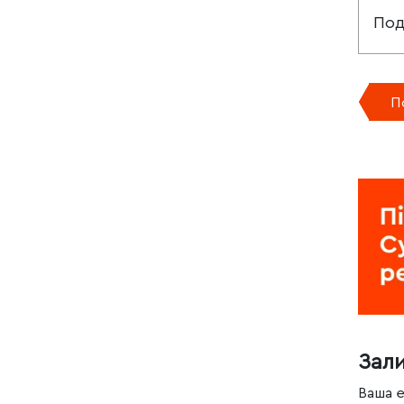
Под
П
Зал
Ваша 