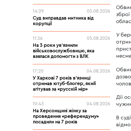
Обвин
14:29
05.08.2026
зброї
Суд виправдав митника від
облас
корупції
У бер
11:36
05.08.2026
отрим
На 3 роки увʼязнили
прист
військовослужбовицю, яка
несме
взялася допомогти з ВЛК
Обвин
17:20
04.08.2026
дозво
У Харкові 7 років вʼязниці
чолов
отримав ютуб-блогер, який
агітував за «русскій мір»
Дії о
чужим
10:43
04.08.2026
На Херсонщині жінку за
проведення «референдуму»
В суд
посадили на 7 років
відмо