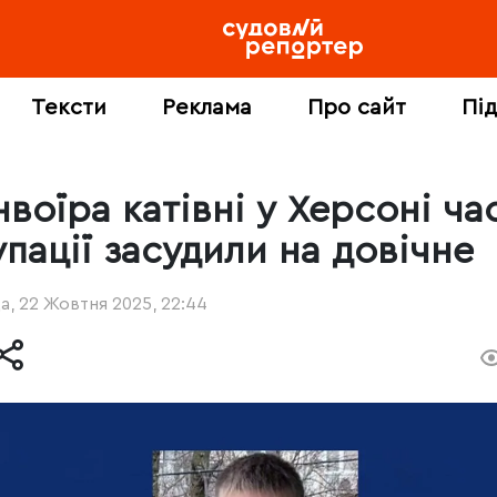
Тексти
Реклама
Про сайт
Пі
воїра катівні у Херсоні ча
упації засудили на довічне
, 22 Жовтня 2025, 22:44