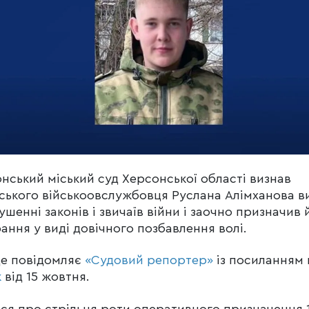
нський міський суд Херсонської області визнав
ського військоовслужбовця Руслана Алімханова 
ушенні законів і звичаїв війни і заочно призначив
ання у виді довічного позбавлення волі.
це повідомляє
«Судовий репортер»
із посиланням 
к
від 15 жовтня.
ся про стрільця роти оперативного призначення 