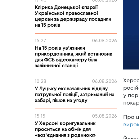
17:45
06.08.2026
Клірика Донецької єпархії
Української православної
церкви за держзраду посадили
на 15 років
15:27
06.08.2026
На 15 років увʼязнили
прикордонника, який встановив
для ФСБ відеокамеру біля
залізничної станції
Херсо
10:28
06.08.2026
росій
У Луцьку ексначальник відділу
патрульної поліції, затриманий на
у пор
хабарі, пішов на угоду
покар
15:15
05.08.2026
Про 
У Херсоні коригувальник
виро
проситься на обмін для
«возʼєднання з родиною»
Йдеть