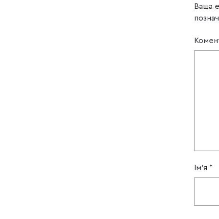
Ваша 
позна
Комен
Ім'я
*