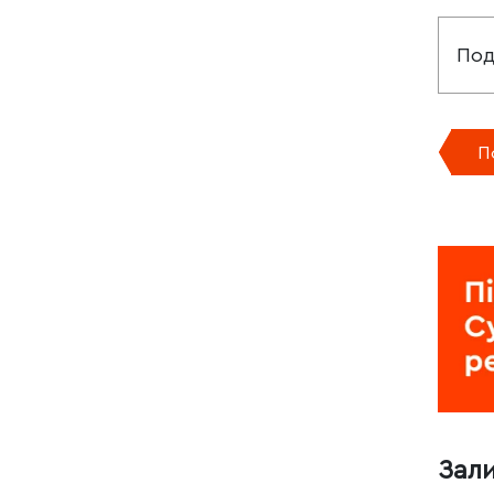
Под
П
Зал