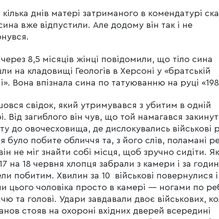
 кілька днів матері затриманого в комендатурі ска
 сина вже відпустили. Але додому він так і не
нувся.
через 8,5 місяців жінці повідомили, що тіло сина
ли на кладовищі Геологів в Херсоні у «братській
і». Вона впізнала сина по татуюванню на руці «198
овся свідок, який утримувався з убитим в одній
і. Від загиблого він чув, що той намагався закину
ту до овочесховища, де дислокувались військові р
я було побите обличчя та, з його слів, поламані р
він не міг знайти собі місця, щоб зручно сидіти. Я
з 17 на 18 червня хлопця забрали з камери і за годи
ли побитим. Хвилин за 10 військові повернулися і
и цього чоловіка просто в камері — ногами по ре
чю та голові. Удари завдавали двоє військових, к
анов стояв на охороні вхідних дверей всередині