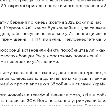
 50 окремої бригади оперативного призначення 
чатку березня по кінець жовтня 2022 року під час
ції Херсона Алімханов був конвойним і, за свідче
дців, забезпечував нелегальне увʼязнення цивільн
у приміщенні ІТТ №1 по вулиці Теплоенергетиків, 3
охоронці встановили факти пособництва Алімха
ковослужбовцям РФ у жорстокому поводженні з
ма нелегально увʼязненими.
овому засіданні показання дали троє потерпілих, 
анов конвоював для допитів, де їх катували і вима
мацію про співпрацю з Збройними силами Україн
ого чоловіка в телефоні знайшли фото, які він роб
 та надсилав ЗСУ. Його незаконно утримували бли