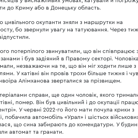
місяців у виснажливих умовах, катували й погрож
ти до Криму або в Донецьку область.
о цивільного окупанти зняли з маршрутки на
осту, бо звернули увагу на татуювання. Через ти
відпустили.
ого потерпілого звинуватили, що він співпрацює 
занами і був задіяний в Правому секторі. Чоловік
мали, незважаючи на те, що він міг ходити лише з
лями. У катівні він провів трохи більше тижня і чув
нвоїра Алімханова зверталися за прізвищем.
теріалами справи, ще один чоловік, якого тримал
атівні, помер. Він був цивільний і до окупації прац
ентрі». У червні 2022-го його мати почула крики з
і, побачила автомобіль «Урал» і шістьох військови
лася, що сина забирають до комендатури. У будин
ли автомат та гранати.