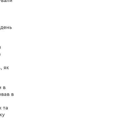
ували
ждень
з
а
, як
и в
ював в
х та
ку