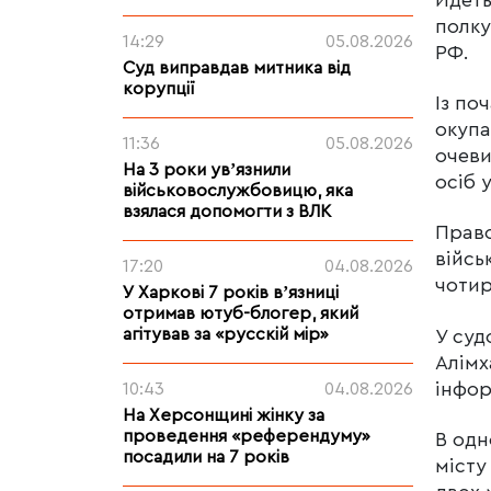
полку
14:29
05.08.2026
РФ.
Суд виправдав митника від
корупції
Із по
окупа
11:36
05.08.2026
очеви
На 3 роки увʼязнили
осіб 
військовослужбовицю, яка
взялася допомогти з ВЛК
Право
війсь
17:20
04.08.2026
чотир
У Харкові 7 років вʼязниці
отримав ютуб-блогер, який
агітував за «русскій мір»
У суд
Алімх
інфор
10:43
04.08.2026
На Херсонщині жінку за
проведення «референдуму»
В одн
посадили на 7 років
місту