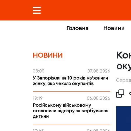
Головна
Новини
Кон
НОВИНИ
ок
08:00
07.08.2026
У Запоріжжі на 10 років увʼязнили
Середа
жінку, яка чекала окупантів
19:19
06.08.2026
Російському військовому
оголосили підозру за вербування
дитини