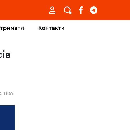
дтримати
Контакти
сів
1106