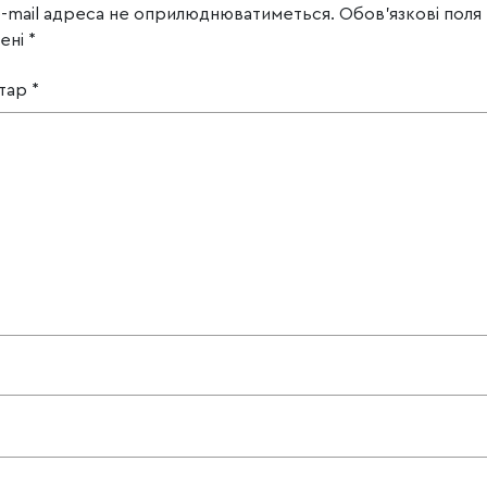
e-mail адреса не оприлюднюватиметься.
Обов’язкові поля
чені
*
тар
*