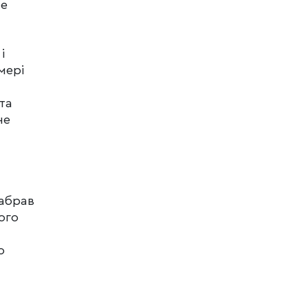
не
.
і
мері
та
не
забрав
його
о