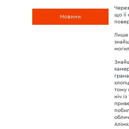
Через
що її
Новини
повер
Лише 
знайш
могил
Знайш
камер
грана
хлопц
тому 
ніч і
приве
побил
облич
Алімх