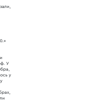
зали,
0.»
ти
ф. У
ебра,
кось у
ну
брах,
оли