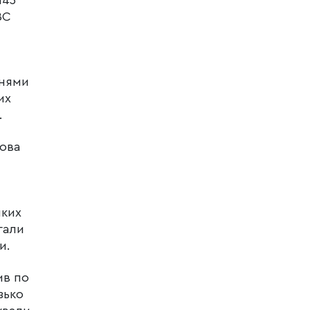
ЗС
ннями
их
.
нова
яких
гали
и.
ив по
зько