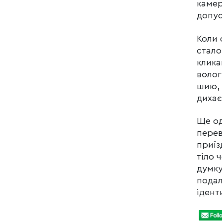
камер
допус
Коли 
стало
клика
волог
шию, 
дихає
Ще од
перев
приїз
тіло ч
думку
подал
ідент