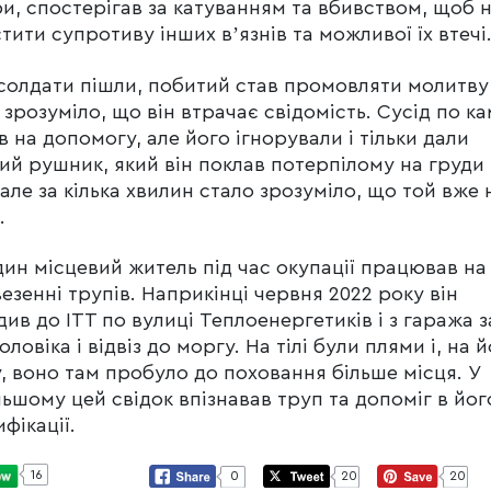
и, спостерігав за катуванням та вбивством, щоб 
тити супротиву інших вʼязнів та можливої їх втечі
солдати пішли, побитий став промовляти молитву 
 зрозуміло, що він втрачає свідомість. Сусід по ка
в на допомогу, але його ігнорували і тільки дали
ий рушник, який він поклав потерпілому на груди 
але за кілька хвилин стало зрозуміло, що той вже 
.
ин місцевий житель під час окупації працював на
езенні трупів. Наприкінці червня 2022 року він
див до ІТТ по вулиці Теплоенергетиків і з гаража 
оловіка і відвіз до моргу. На тілі були плями і, на 
, воно там пробуло до поховання більше місця. У
ьшому цей свідок впізнавав труп та допоміг в йог
ифікації.
16
0
20
20