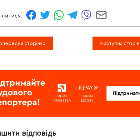
ілитися:
опередня сторінка
Наступна сторін
ишити відповідь