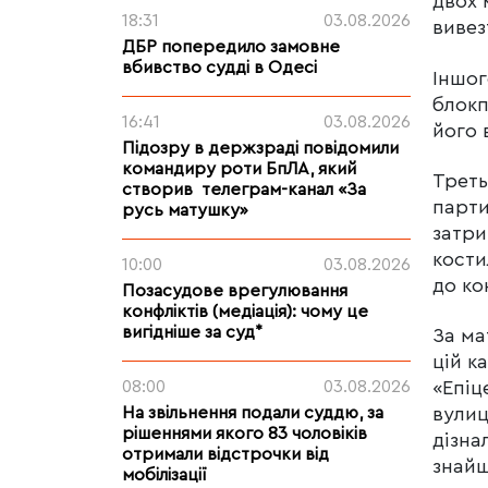
двох 
18:31
03.08.2026
вивез
ДБР попередило замовне
вбивство судді в Одесі
Іншог
блокп
16:41
03.08.2026
його 
Підозру в держзраді повідомили
командиру роти БпЛА, який
Треть
створив телеграм-канал «За
парти
русь матушку»
затри
кости
10:00
03.08.2026
до ко
Позасудове врегулювання
конфліктів (медіація): чому це
вигідніше за суд*
За ма
цій к
08:00
03.08.2026
«Епіц
На звільнення подали суддю, за
вулиц
рішеннями якого 83 чоловіків
дізна
отримали відстрочки від
знайш
мобілізації