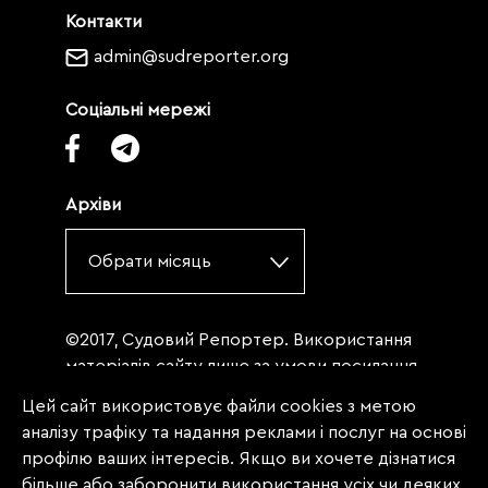
Контакти
admin@sudreporter.org
Соціальні мережі
Архіви
Обрати місяць
©2017, Судовий Репортер. Використання
матеріалів сайту лише за умови посилання
(для інтернет-видань - гіперпосилання) на
Цей сайт використовує файли cookies з метою
«Судовий репортер» не нижче третього
аналізу трафіку та надання реклами і послуг на основі
абзацу. Матеріали, щодо яких міститься
профілю ваших інтересів. Якщо ви хочете дізнатися
заборона на повну републікацію
більше або заборонити використання усіх чи деяких