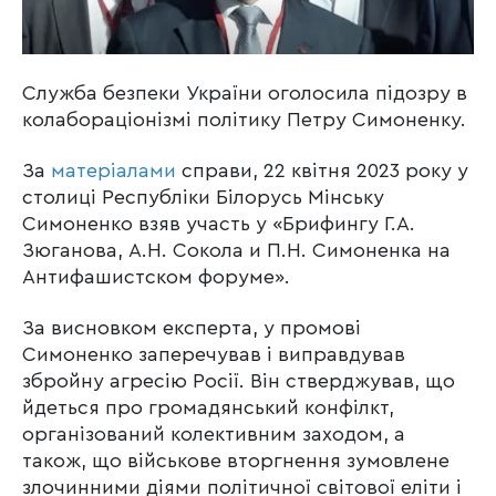
Служба безпеки України оголосила підозру в
колабораціонізмі політику Петру Симоненку.
За
матеріалами
справи, 22 квітня 2023 року у
столиці Республіки Білорусь Мінську
Симоненко взяв участь у «Брифингу Г.А.
Зюганова, А.Н. Сокола и П.Н. Симоненка на
Антифашистском форуме».
За висновком експерта, у промові
Симоненко заперечував і виправдував
збройну агресію Росії. Він стверджував, що
йдеться про громадянський конфілкт,
організований колективним заходом, а
також, що військове вторгнення зумовлене
злочинними діями політичної світової еліти і