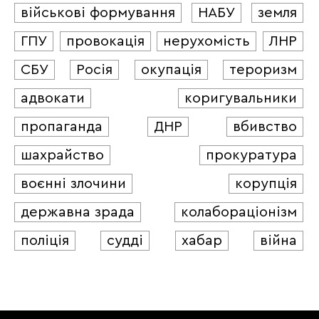
військові формування
НАБУ
земля
ГПУ
провокація
нерухомість
ЛНР
СБУ
Росія
окупація
тероризм
адвокати
коригувальники
пропаганда
ДНР
вбивство
шахрайство
прокуратура
воєнні злочини
корупція
державна зрада
колабораціонізм
поліція
судді
хабар
війна