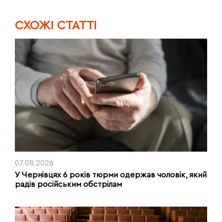
CХОЖІ СТАТТІ
07.08.2026
У Чернівцях 6 років тюрми одержав чоловік, який
радів російським обстрілам