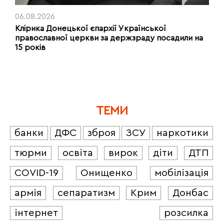
06.08.2026
Клірика Донецької єпархії Української
православної церкви за держзраду посадили на
15 років
ТЕМИ
банки
ДФС
зброя
ЗСУ
наркотики
тюрми
освіта
вирок
діти
ДТП
COVID-19
Онищенко
мобілізація
армія
сепаратизм
Крим
Донбас
інтернет
розсилка