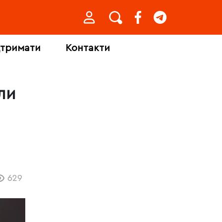
дтримати
Контакти
ли
629