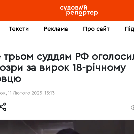
Тексти
Реклама
Про сайт
Пі
 трьом суддям РФ оголоси
дозри за вирок 18-річному
овцю
ок, 11 Лютого 2025, 15:13