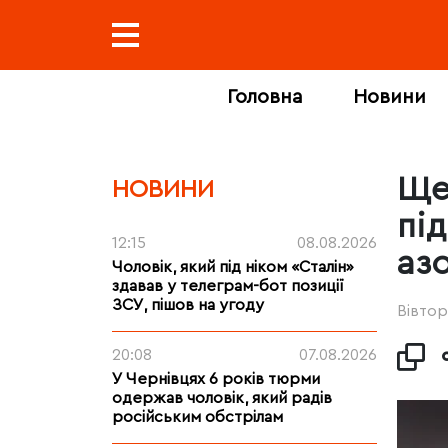
Головна
Новини
Ще
НОВИНИ
пі
12:15
08.08.2026
аз
Чоловік, який під ніком «Сталін»
здавав у телеграм-бот позиції
ЗСУ, пішов на угоду
Вівтор
20:08
07.08.2026
У Чернівцях 6 років тюрми
одержав чоловік, який радів
російським обстрілам