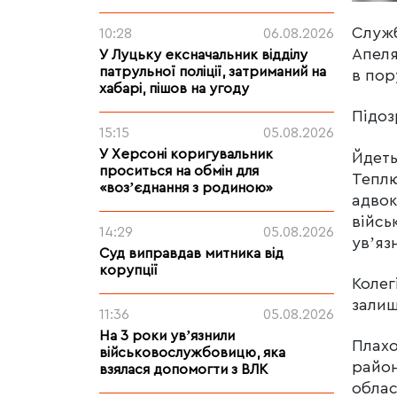
Служб
10:28
06.08.2026
Апеля
У Луцьку ексначальник відділу
патрульної поліції, затриманий на
в пор
хабарі, пішов на угоду
Підо
15:15
05.08.2026
У Херсоні коригувальник
Йдеть
проситься на обмін для
Теплю
«возʼєднання з родиною»
адвок
війсь
14:29
05.08.2026
увʼяз
Суд виправдав митника від
корупції
Колег
залиш
11:36
05.08.2026
На 3 роки увʼязнили
Плахо
військовослужбовицю, яка
район
взялася допомогти з ВЛК
облас