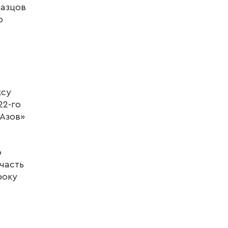
разцов
о
ксу
22-го
«Азов»
о
участь
року