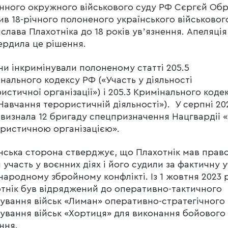
нного окружного військового суду РФ Сєргєй Об
ив 18-річного полоненого українського військовог
слава Плахотніка до 18 років увʼязнення. Апеляція
ердила це рішення.
ни інкримінували полоненому статті 205.5
нального кодексу РФ («Участь у діяльності
истичної організації») і 205.3 Кримінального коде
Навчання терористичній діяльності»). У серпні 20
 визнала 12 бригаду спецпризначення Нацгвардії 
ристичною організацією».
нська сторона стверджує, що Плахотнік мав прав
 участь у воєнних діях і його судили за фактичну 
народному збройному конфлікті. Із 1 жовтня 2023 
тнік був відряджений до оперативно-тактичного
ування військ «Лиман» оперативно-стратегічного
ування військ «Хортиця» для виконання бойового
ння.