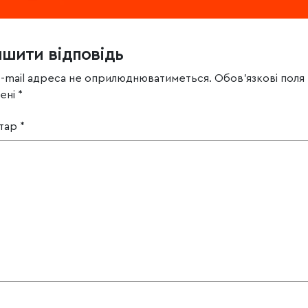
ишити відповідь
e-mail адреса не оприлюднюватиметься.
Обов’язкові поля
чені
*
тар
*