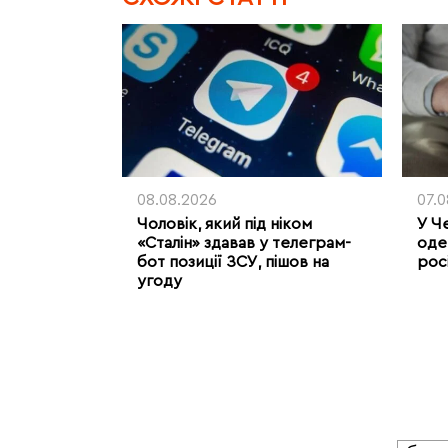
08.08.2026
07.
Чоловік, який під ніком
У Ч
«Сталін» здавав у телеграм-
оде
бот позиції ЗСУ, пішов на
рос
угоду