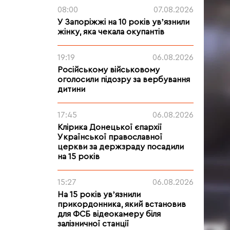
08:00
07.08.2026
У Запоріжжі на 10 років увʼязнили
жінку, яка чекала окупантів
19:19
06.08.2026
Російському військовому
оголосили підозру за вербування
дитини
17:45
06.08.2026
Клірика Донецької єпархії
Української православної
церкви за держзраду посадили
на 15 років
15:27
06.08.2026
На 15 років увʼязнили
прикордонника, який встановив
для ФСБ відеокамеру біля
залізничної станції