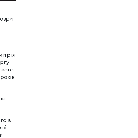
дозри
мітрія
аргу
ького
 років
кою
го в
кої
я