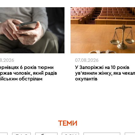
08.2026
07.08.2026
ернівцях 6 років тюрми
У Запоріжжі на 10 років
ржав чоловік, який радів
увʼязнили жінку, яка чека
ійським обстрілам
окупантів
ТЕМИ