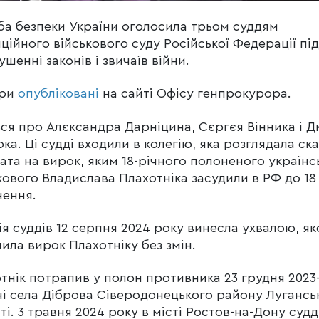
а безпеки України оголосила трьом суддям
ційного військового суду Російської Федерації пі
ушенні законів і звичаїв війни.
зри
опубліковані
на сайті Офісу генпрокурора.
ся про Алєксандра Дарніцина, Сєргєя Вінника і Д
ка. Ці судді входили в колегію, яка розглядала ск
ата на вирок, яким 18-річного полоненого українс
кового Владислава Плахотніка засудили в РФ до 18
нення.
ія суддів 12 серпня 2024 року винесла ухвалою, я
ила вирок Плахотніку без змін.
тнік потрапив у полон противника 23 грудня 2023-
і села Діброва Сіверодонецького району Лугансь
ті. 3 травня 2024 року в місті Ростов-на-Дону судд