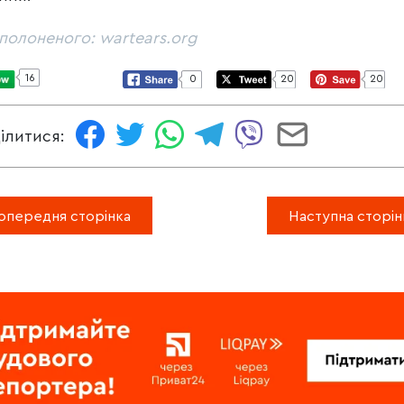
полоненого: wartears.org
16
0
20
20
ілитися:
опередня сторінка
Наступна сторін