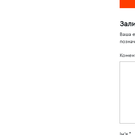
Зал
Ваша 
позна
Комен
Ім'я
*