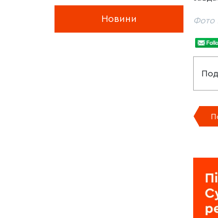
Новини
Фото 
Под
П