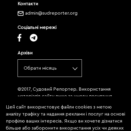
Контакти
admin@sudreporter.org
Соціальні мережі
Архіви
Обрати місяць
©2017, Судовий Репортер. Використання
матеріалів сайту лише за умови посилання
(для інтернет-видань - гіперпосилання) на
Цей сайт використовує файли cookies з метою
«Судовий репортер» не нижче третього
аналізу трафіку та надання реклами і послуг на основі
абзацу. Матеріали, щодо яких міститься
профілю ваших інтересів. Якщо ви хочете дізнатися
заборона на повну републікацію
більше або заборонити використання усіх чи деяких