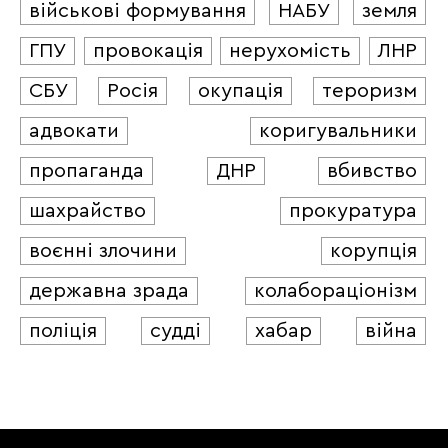
військові формування
НАБУ
земля
ГПУ
провокація
нерухомість
ЛНР
СБУ
Росія
окупація
тероризм
адвокати
коригувальники
пропаганда
ДНР
вбивство
шахрайство
прокуратура
воєнні злочини
корупція
державна зрада
колабораціонізм
поліція
судді
хабар
війна