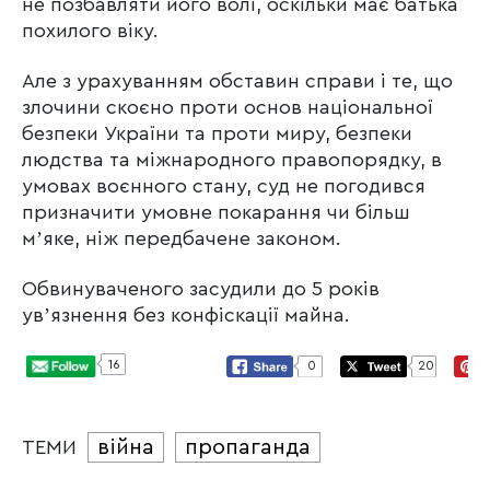
не позбавляти його волі, оскільки має батька
похилого віку.
Але з урахуванням обставин справи і те, що
злочини скоєно проти основ національної
безпеки України та проти миру, безпеки
людства та міжнародного правопорядку, в
умовах воєнного стану, суд не погодився
призначити умовне покарання чи більш
мʼяке, ніж передбачене законом.
Обвинуваченого засудили до 5 років
увʼязнення без конфіскації майна.
16
0
20
війна
пропаганда
ТЕМИ