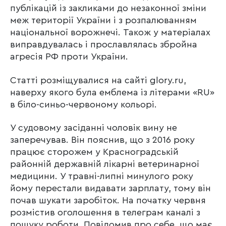
публікацій із закликами до незаконної зміни
меж території України і з розпалюванням
національної ворожнечі. Також у матеріалах
виправдувалась і прославлялась збройна
агресія РФ проти України.
Статті розміщувалися на сайті glory.ru,
наверху якого була емблема із літерами «RU»
в біло-синьо-червоному кольорі.
У судовому засіданні чоловік вину не
заперечував. Він пояснив, що з 2016 року
працює сторожем у Красноградській
районній державній лікарні ветеринарної
медицини. У травні-липні минулого року
йому перестали видавати зарплату, тому він
почав шукати заробіток. На початку червня
розмістив оголошення в телеграм каналі з
пошуку роботи. Повідомив про себе, що має