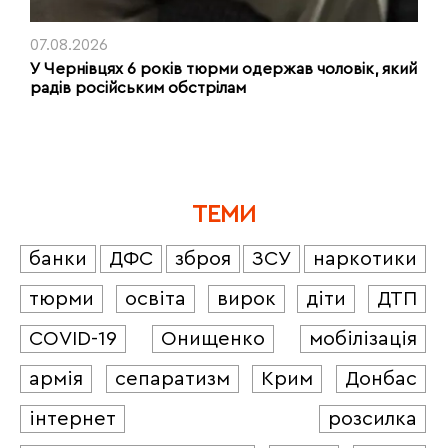
07.08.2026
У Чернівцях 6 років тюрми одержав чоловік, який
радів російським обстрілам
ТЕМИ
банки
ДФС
зброя
ЗСУ
наркотики
тюрми
освіта
вирок
діти
ДТП
COVID-19
Онищенко
мобілізація
армія
сепаратизм
Крим
Донбас
інтернет
розсилка