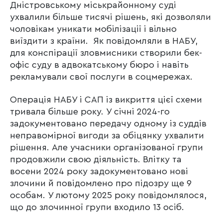
Дністровському міськрайонному суді
ухвалили більше тисячі рішень, які дозволяли
чоловікам уникати мобілізації і вільно
виїздити з країни. Як повідомляли в НАБУ,
для конспірації зловмисники створили бек-
офіс суду в адвокатському бюро і навіть
рекламували свої послуги в соцмережах.
Операція НАБУ і САП із викриття цієї схеми
тривала більше року. У січні 2024-го
задокументовано передачу одному із суддів
неправомірної вигоди за обіцянку ухвалити
рішення. Але учасники організованої групи
продовжили свою діяльність. Влітку та
восени 2024 року задокументовано нові
злочини й повідомлено про підозру ще 9
особам. У лютому 2025 року повідомлялося,
що до злочинної групи входило 13 осіб.