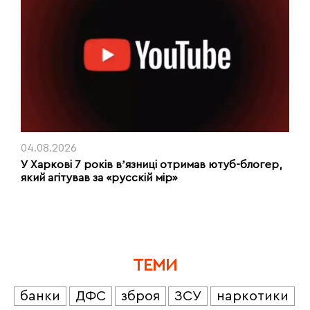
04.08.2026
У Харкові 7 років вʼязниці отримав ютуб-блогер,
який агітував за «русскій мір»
ТЕМИ
банки
ДФС
зброя
ЗСУ
наркотики