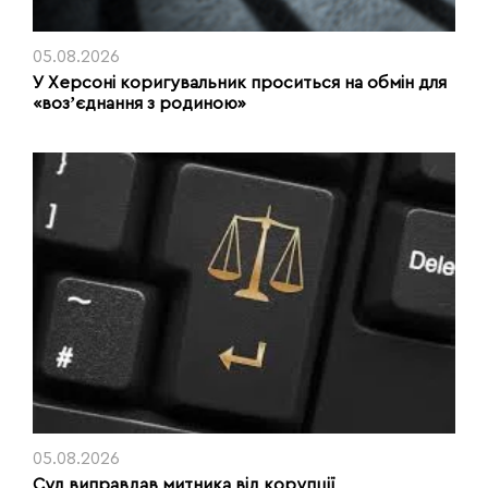
05.08.2026
У Херсоні коригувальник проситься на обмін для
«возʼєднання з родиною»
05.08.2026
Суд виправдав митника від корупції