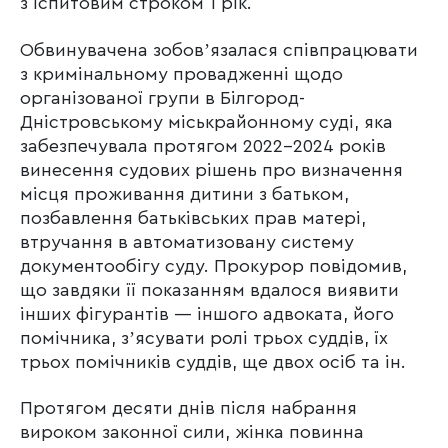
з іспитовим строком 1 рік.
Обвинувачена зобовʼязалася співпрацювати
з кримінальному провадженні щодо
організованої групи в Білгород-
Дністровському міськрайонному суді, яка
забезпечувала протягом 2022-2024 років
винесення судових рішень про визначення
місця проживання дитини з батьком,
позбавлення батьківських прав матері,
втручання в автоматизовану систему
документообігу суду. Прокурор повідомив,
що завдяки її показанням вдалося виявити
інших фігурантів — іншого адвоката, його
помічника, зʼясувати ролі трьох суддів, їх
трьох помічників суддів, ще двох осіб та ін.
Протягом десяти днів після набрання
вироком законної сили, жінка повинна