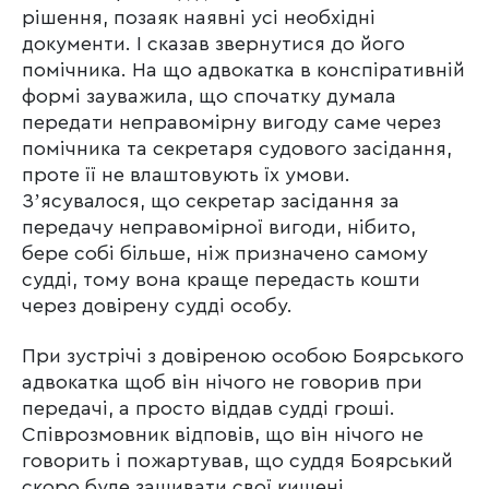
рішення, позаяк наявні усі необхідні
документи. І сказав звернутися до його
помічника. На що адвокатка в конспіративній
формі зауважила, що спочатку думала
передати неправомірну вигоду саме через
помічника та секретаря судового засідання,
проте її не влаштовують їх умови.
Зʼясувалося, що секретар засідання за
передачу неправомірної вигоди, нібито,
бере собі більше, ніж призначено самому
судді, тому вона краще передасть кошти
через довірену судді особу.
При зустрічі з довіреною особою Боярського
адвокатка щоб він нічого не говорив при
передачі, а просто віддав судді гроші.
Співрозмовник відповів, що він нічого не
говорить і пожартував, що суддя Боярський
скоро буде зашивати свої кишені.