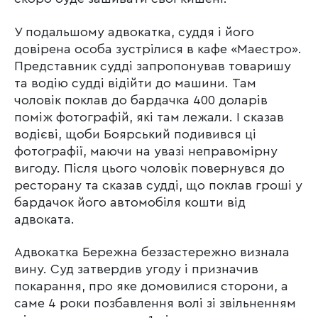
У подальшому адвокатка, суддя і його
довірена особа зустрілися в кафе «Маестро».
Представник судді запропонував товаришу
та водію судді відійти до машини. Там
чоловік поклав до бардачка 400 доларів
поміж фотографій, які там лежали. І сказав
водієві, щоби Боярський подивився ці
фотографії, маючи на увазі неправомірну
вигоду. Після цього чоловік повернувся до
ресторану та сказав судді, що поклав гроші у
бардачок його автомобіля кошти від
адвоката.
Адвокатка Бережна беззастережно визнала
вину. Суд затвердив угоду і призначив
покарання, про яке домовилися сторони, а
саме 4 роки позбавлення волі зі звільненням