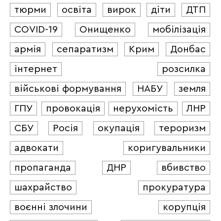
тюрми
освіта
вирок
діти
ДТП
COVID-19
Онищенко
мобілізація
армія
сепаратизм
Крим
Донбас
інтернет
розсилка
військові формування
НАБУ
земля
ГПУ
провокація
нерухомість
ЛНР
СБУ
Росія
окупація
тероризм
адвокати
коригувальники
пропаганда
ДНР
вбивство
шахрайство
прокуратура
воєнні злочини
корупція