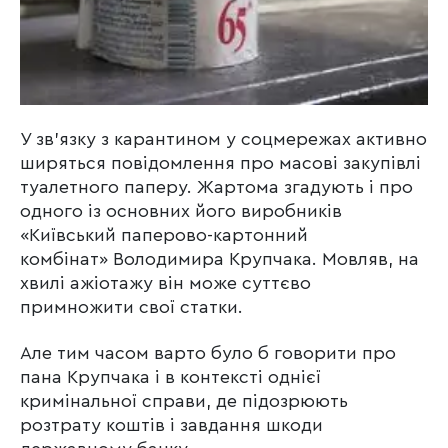
У зв’язку з карантином у соцмережах активно
ширяться повідомлення про масові закупівлі
туалетного паперу. Жартома згадують і про
одного із основних його виробників
«Київський паперово-картонний
комбінат» Володимира Крупчака. Мовляв, на
хвилі ажіотажу він може суттєво
примножити свої статки.
Але тим часом варто було б говорити про
пана Крупчака і в контексті однієї
кримінальної справи, де підозрюють
розтрату коштів і завдання шкоди