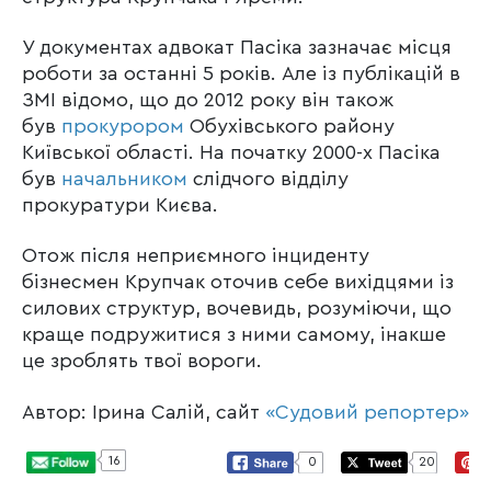
У документах адвокат Пасіка зазначає місця
роботи за останні 5 років. Але із публікацій в
ЗМІ відомо, що до 2012 року він також
був
прокурором
Обухівського району
Київської області. На початку 2000-х Пасіка
був
начальником
слідчого відділу
прокуратури Києва.
Отож після неприємного інциденту
бізнесмен Крупчак оточив себе вихідцями із
силових структур, вочевидь, розуміючи, що
краще подружитися з ними самому, інакше
це зроблять твої вороги.
Автор: Ірина Салій, сайт
«Судовий репортер»
16
0
20