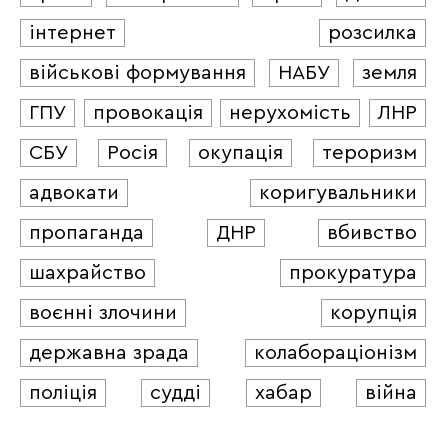
інтернет
розсилка
військові формування
НАБУ
земля
ГПУ
провокація
нерухомість
ЛНР
СБУ
Росія
окупація
тероризм
адвокати
коригувальники
пропаганда
ДНР
вбивство
шахрайство
прокуратура
воєнні злочини
корупція
державна зрада
колабораціонізм
поліція
судді
хабар
війна