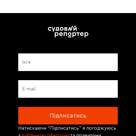
Натискаючи "Підписатись" я погоджуюсь
з
публічною офертою
та правилами