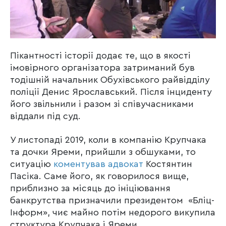
Пікантності історії додає те, що в якості
імовірного організатора затриманий був
тодішній начальник Обухівського райвідділу
поліції Денис Ярославський. Після інциденту
його звільнили і разом зі співучасниками
віддали під суд.
У листопаді 2019, коли в компанію Крупчака
та дочки Яреми, прийшли з обшуками, то
ситуацію
коментував адвокат
Костянтин
Пасіка. Саме його, як говорилося вище,
приблизно за місяць до ініціювання
банкрутства призначили президентом «Бліц-
Інформ», чиє майно потім недорого викупила
структура Крупчака і Яреми.