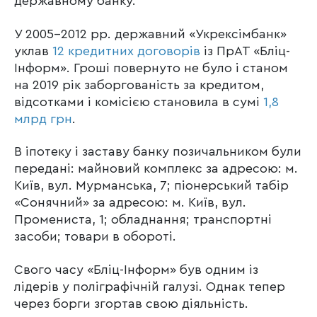
державному банку.
У 2005-2012 рр. державний «Укрексімбанк»
уклав
12 кредитних договорів
із ПрАТ «Бліц-
Інформ». Гроші повернуто не було і станом
на 2019 рік заборгованість за кредитом,
відсотками і комісією становила в сумі
1,8
млрд грн
.
В іпотеку і заставу банку позичальником були
передані: майновий комплекс за адресою: м.
Київ, вул. Мурманська, 7; піонерський табір
«Сонячний» за адресою: м. Київ, вул.
Промениста, 1; обладнання; транспортні
засоби; товари в обороті.
Свого часу «Бліц-Інформ» був одним із
лідерів у поліграфічній галузі. Однак тепер
через борги згортав свою діяльність.