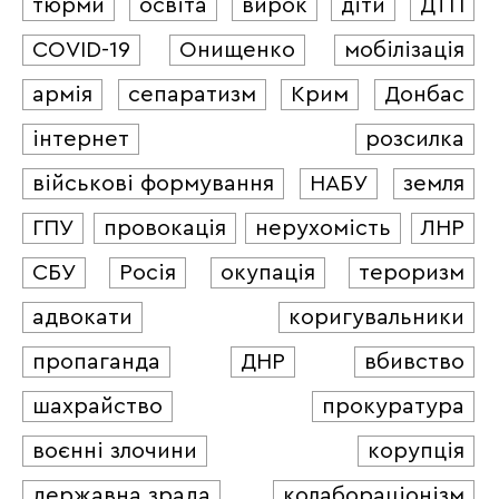
тюрми
освіта
вирок
діти
ДТП
COVID-19
Онищенко
мобілізація
армія
сепаратизм
Крим
Донбас
інтернет
розсилка
військові формування
НАБУ
земля
ГПУ
провокація
нерухомість
ЛНР
СБУ
Росія
окупація
тероризм
адвокати
коригувальники
пропаганда
ДНР
вбивство
шахрайство
прокуратура
воєнні злочини
корупція
державна зрада
колабораціонізм