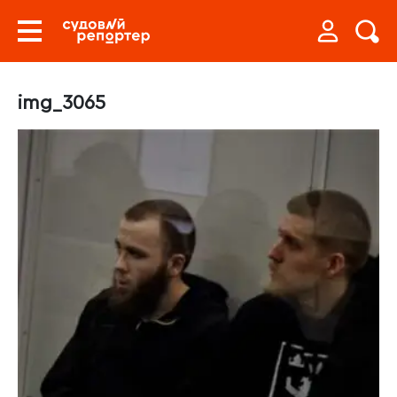
img_3065