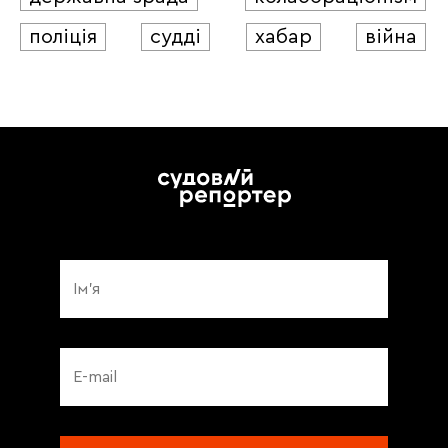
поліція
судді
хабар
війна