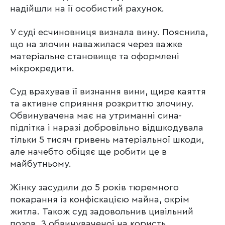
надійшли на її особистий рахунок.
У суді есчиновниця визнала вину. Пояснила,
що на злочин наважилася через важке
матеріальне становище та оформлені
мікрокредити.
Суд врахував її визнання вини, щире каяття
та активне сприяння розкриттю злочину.
Обвинувачена має на утриманні сина-
підлітка і наразі добровільно відшкодувала
тільки 5 тисяч гривень матеріальної шкоди,
але начебто обіцяє ще робити це в
майбутньому.
Жінку засудили до 5 років тюремного
покарання із конфіскацією майна, окрім
житла. Також суд задовольнив цивільний
позов. З обвинуваченої на користь