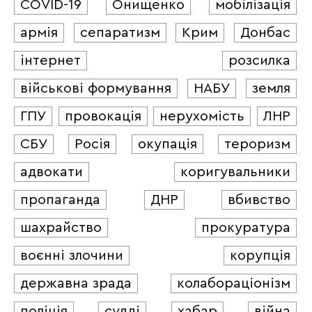
COVID-19
Онищенко
мобілізація
армія
сепаратизм
Крим
Донбас
інтернет
розсилка
військові формування
НАБУ
земля
ГПУ
провокація
нерухомість
ЛНР
СБУ
Росія
окупація
тероризм
адвокати
коригувальники
пропаганда
ДНР
вбивство
шахрайство
прокуратура
воєнні злочини
корупція
державна зрада
колабораціонізм
поліція
судді
хабар
війна