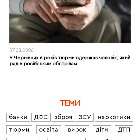
07.08.2026
У Чернівцях 6 років тюрми одержав чоловік, який
радів російським обстрілам
ТЕМИ
банки
ДФС
зброя
ЗСУ
наркотики
тюрми
освіта
вирок
діти
ДТП