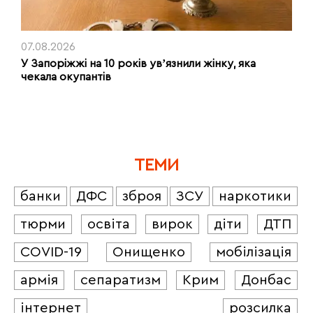
07.08.2026
У Запоріжжі на 10 років увʼязнили жінку, яка
чекала окупантів
ТЕМИ
банки
ДФС
зброя
ЗСУ
наркотики
тюрми
освіта
вирок
діти
ДТП
COVID-19
Онищенко
мобілізація
армія
сепаратизм
Крим
Донбас
інтернет
розсилка