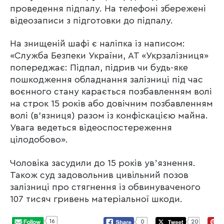
проведення підпалу. На телефоні збережені
відеозаписи з підготовки до підпалу.
На знищеній шафі є наліпка із написом:
«Служба Безпеки України, АТ «Укрзалізниця»
попереджає: Підпал, підрив чи будь-яке
пошкодження обладнання залізниці під час
воєнного стану карається позбавленням волі
на строк 15 років або довічним позбавленням
волі (в’язниця) разом із конфіскацією майна.
Увага ведеться відеоспостереження
цілодобово».
Чоловіка засудили до 15 років увʼязнення.
Також суд задовольнив цивільний позов
залізниці про стягнення із обвинуваченого
107 тисяч гривень матеріальної шкоди.
16
0
20