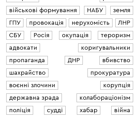
військові формування
НАБУ
земля
ГПУ
провокація
нерухомість
ЛНР
СБУ
Росія
окупація
тероризм
адвокати
коригувальники
пропаганда
ДНР
вбивство
шахрайство
прокуратура
воєнні злочини
корупція
державна зрада
колабораціонізм
поліція
судді
хабар
війна