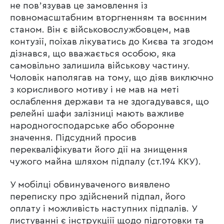
не повʼязував це замовлення із
повномасштабним вторгненням та воєнним
станом. Він є військовослужбовцем, мав
контузії, поїхав лікуватись до Києва та згодом
дізнався, що вважається особою, яка
самовільно залишила військову частину.
Чоловік наполягав на тому, що діяв виключно
з корисливого мотиву і не мав на меті
ослаблення держави та не здогадувався, що
релейні шафи залізниці мають важливе
народногосподарське або оборонне
значення. Підсудний просив
перекваліфікувати його дії на знищення
чужого майна шляхом підпалу (ст.194 ККУ).
У мобілці обвинуваченого виявлено
переписку про здійснений підпал, його
оплату і можливість наступних підпалів. У
листуванні є інструкціїї щодо підготовки та