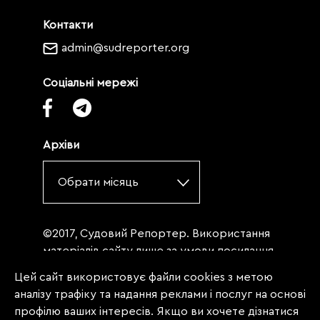
Контакти
admin@sudreporter.org
Соціальні мережі
Архіви
Обрати місяць
©2017, Судовий Репортер. Використання
матеріалів сайту лише за умови посилання
(для інтернет-видань - гіперпосилання) на
Цей сайт використовує файли cookies з метою
«Судовий репортер» не нижче третього
аналізу трафіку та надання реклами і послуг на основі
абзацу. Матеріали, щодо яких міститься
профілю ваших інтересів. Якщо ви хочете дізнатися
заборона на повну републікацію