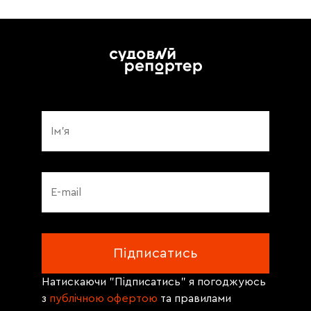
Натискаючи "Підписатись" я погоджуюсь
з
публічною офертою
та правилами