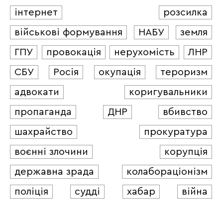
інтернет
розсилка
військові формування
НАБУ
земля
ГПУ
провокація
нерухомість
ЛНР
СБУ
Росія
окупація
тероризм
адвокати
коригувальники
пропаганда
ДНР
вбивство
шахрайство
прокуратура
воєнні злочини
корупція
державна зрада
колабораціонізм
поліція
судді
хабар
війна