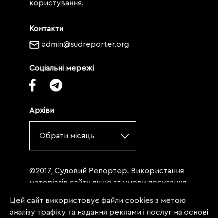
користування.
Контакти
admin@sudreporter.org
Соціальні мережі
Архіви
Обрати місяць
©2017, Судовий Репортер. Використання
матеріалів сайту лише за умови посилання
(для інтернет-видань - гіперпосилання) на
Цей сайт використовує файли cookies з метою
«Судовий репортер» не нижче третього
аналізу трафіку та надання реклами і послуг на основі
абзацу. Матеріали, щодо яких міститься