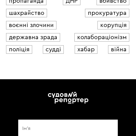
пропаганда
ДНР
вбивство
шахрайство
прокуратура
воєнні злочини
корупція
державна зрада
колабораціонізм
поліція
судді
хабар
війна