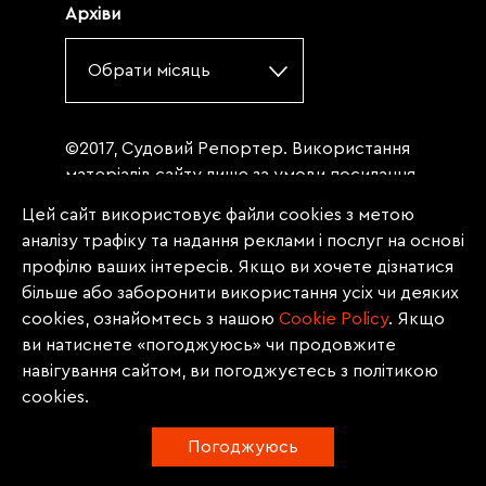
Архіви
Обрати місяць
©2017, Судовий Репортер. Використання
матеріалів сайту лише за умови посилання
(для інтернет-видань - гіперпосилання) на
Цей сайт використовує файли cookies з метою
«Судовий репортер» не нижче третього
аналізу трафіку та надання реклами і послуг на основі
абзацу. Матеріали, щодо яких міститься
профілю ваших інтересів. Якщо ви хочете дізнатися
заборона на повну републікацію
більше або заборонити використання усіх чи деяких
(передрук, копіювання, відтворення або
cookies, ознайомтесь з нашою
Сookie Policy
. Якщо
інше використання), заборонено
ви натиснете «погоджуюсь» чи продовжите
передруковувати без згоди редакції.
навігування сайтом, ви погоджуєтесь з політикою
Матеріали з позначкою PROMOTED, ЗА
cookies.
ПІДТРИМКИ, * публікуються на правах
реклами.
Погоджуюсь