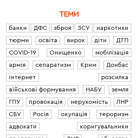
ТЕМИ
банки
ДФС
зброя
ЗСУ
наркотики
тюрми
освіта
вирок
діти
ДТП
COVID-19
Онищенко
мобілізація
армія
сепаратизм
Крим
Донбас
інтернет
розсилка
військові формування
НАБУ
земля
ГПУ
провокація
нерухомість
ЛНР
СБУ
Росія
окупація
тероризм
адвокати
коригувальники