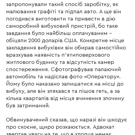
запропонували такий спосіб заробітку, як
малювання графіті та підпал авто. А ще він
погодився виготовити та привести в дію
саморобний вибуховий пристрій, бо таке
завдання було найбільш оплачуваним –
обіцяли 2000 доларів США. Конкретне місце
закладення вибухівки він обирав самостійно
вразхував наявність пʼятиповерхового
житлового будинку та відсутність камер
спостереження. Сфотографував палаючий
автомобіль та надіслав фото «Оператору».
Йому було наказано залишатися на місці до
вибуху, але він злякався та пішов геть, а за
кілька кварталів від місця вчинення злочину
був затриманий.
Обвинувачений сказав, що наразі він шкодує
про скоєне, щиро розкаюється. Адвокат
звертав увагу на те, що в хлопця немає