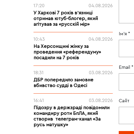
17:20
04.08.2026
У Харкові 7 років вʼязниці
отримав ютуб-блогер, який
агітував за «русскій мір»
Ім'я
*
10:43
04.08.2026
На Херсонщині жінку за
проведення «референдуму»
посадили на 7 років
Email
*
18:31
03.08.2026
ДБР попередило замовне
вбивство судді в Одесі
16:41
03.08.2026
Сайт
Підозру в держзраді повідомили
командиру роти БпЛА, який
створив телеграм-канал «За
русь матушку»