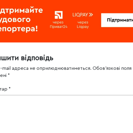
ишити відповідь
e-mail адреса не оприлюднюватиметься.
Обов’язкові поля
чені
*
тар
*