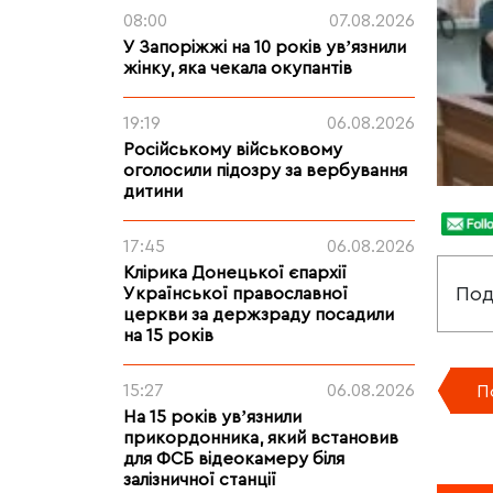
08:00
07.08.2026
У Запоріжжі на 10 років увʼязнили
жінку, яка чекала окупантів
19:19
06.08.2026
Російському військовому
оголосили підозру за вербування
дитини
17:45
06.08.2026
Клірика Донецької єпархії
Под
Української православної
церкви за держзраду посадили
на 15 років
15:27
06.08.2026
П
На 15 років увʼязнили
прикордонника, який встановив
для ФСБ відеокамеру біля
залізничної станції