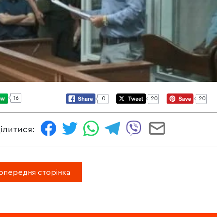
16
0
20
20
ілитися:
опередня сторінка