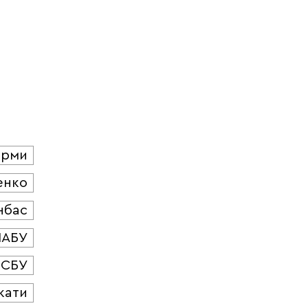
юрми
енко
нбас
НАБУ
СБУ
кати