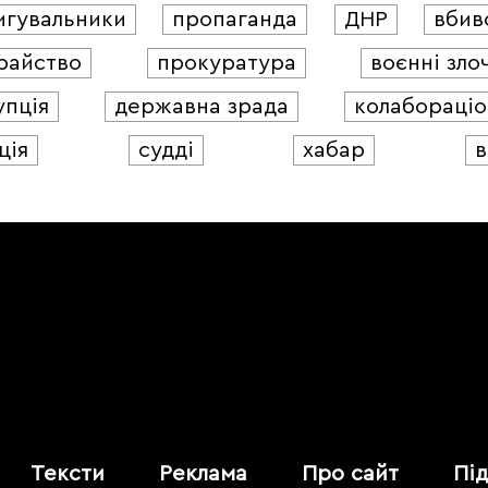
игувальники
пропаганда
ДНР
вбив
райство
прокуратура
воєнні зло
упція
державна зрада
колабораціо
ція
судді
хабар
в
Тексти
Реклама
Про сайт
Пі