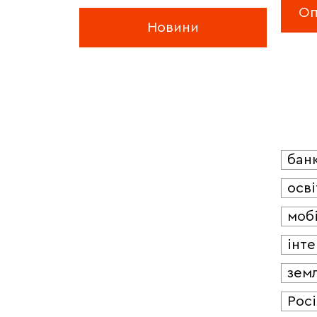
Новини
бан
осві
мобі
інт
зем
Росі