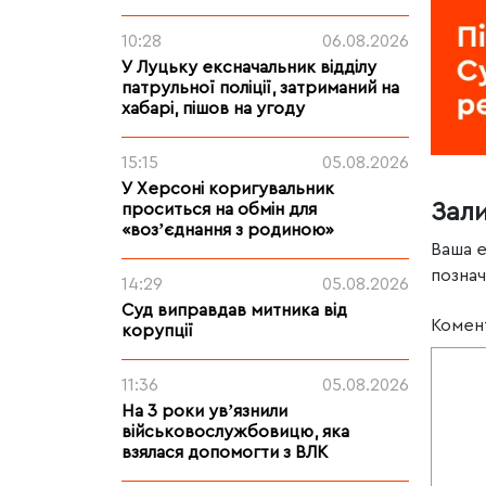
10:28
06.08.2026
У Луцьку ексначальник відділу
патрульної поліції, затриманий на
хабарі, пішов на угоду
15:15
05.08.2026
У Херсоні коригувальник
Зал
проситься на обмін для
«возʼєднання з родиною»
Ваша 
позна
14:29
05.08.2026
Суд виправдав митника від
Комен
корупції
11:36
05.08.2026
На 3 роки увʼязнили
військовослужбовицю, яка
взялася допомогти з ВЛК