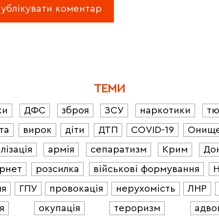
ТЕМИ
ки
ДФС
зброя
ЗСУ
наркотики
т
та
вирок
діти
ДТП
COVID-19
Онищ
лізація
армія
сепаратизм
Крим
До
ернет
розсилка
військові формування
ля
ГПУ
провокація
нерухомість
ЛНР
я
окупація
тероризм
адво