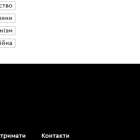
ство
чини
нізм
ійна
дтримати
Контакти