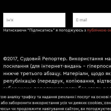
Натискаючи "Підписатись" я погоджуюсь з
публічною 
©2017, Судовий Репортер. Використання ма
посилання (для інтернет-видань - гіперпос
нижче третього абзацу. Матеріали, щодо як
републікацію (передрук, копіювання, відтв
заборонено передруковувати без згоди ред
PROMOTED, ЗА ПІДТРИМКИ, * публікуються 
ою аналізу трафіку та надання реклами і послуг на основі
е або заборонити використання усіх чи деяких cookies, о
уюсь» чи продовжите навігування сайтом, ви погоджуєтес