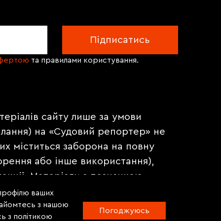
офертою
та правилами користування.
теріалів сайту лише за умови
илання) на «Судовий репортер» не
их міститься заборона на повну
орення або інше використання),
акції. Матеріали з позначкою
на правах реклами.
 профілю ваших
знайомтесь з нашою
Погоджуюсь
ь з політикою