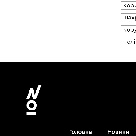
кор
шах
кор
полі
Головна
Новини