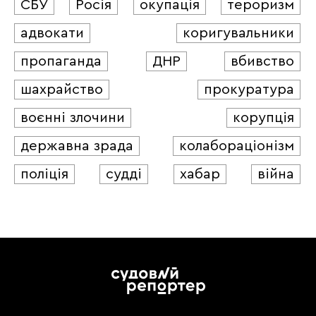
СБУ
Росія
окупація
тероризм
адвокати
коригувальники
пропаганда
ДНР
вбивство
шахрайство
прокуратура
воєнні злочини
корупція
державна зрада
колабораціонізм
поліція
судді
хабар
війна