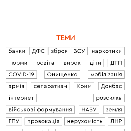
ТЕМИ
банки
ДФС
зброя
ЗСУ
наркотики
тюрми
освіта
вирок
діти
ДТП
COVID-19
Онищенко
мобілізація
армія
сепаратизм
Крим
Донбас
інтернет
розсилка
військові формування
НАБУ
земля
ГПУ
провокація
нерухомість
ЛНР