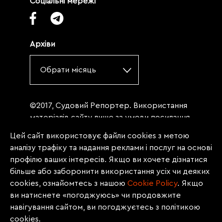
Соціальні мережі
Архіви
Обрати місяць
©2017, Судовий Репортер. Використання
матеріалів сайту лише за умови посилання
(для інтернет-видань - гіперпосилання) на
Цей сайт використовує файли cookies з метою
«Судовий репортер» не нижче третього
аналізу трафіку та надання реклами і послуг на основі
абзацу. Матеріали, щодо яких міститься
профілю ваших інтересів. Якщо ви хочете дізнатися
заборона на повну републікацію
більше або заборонити використання усіх чи деяких
(передрук, копіювання, відтворення або
cookies, ознайомтесь з нашою
Сookie Policy
. Якщо
інше використання), заборонено
ви натиснете «погоджуюсь» чи продовжите
передруковувати без згоди редакції.
навігування сайтом, ви погоджуєтесь з політикою
Матеріали з позначкою PROMOTED, ЗА
cookies.