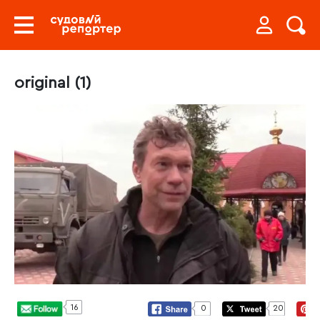
original (1)
16
0
20