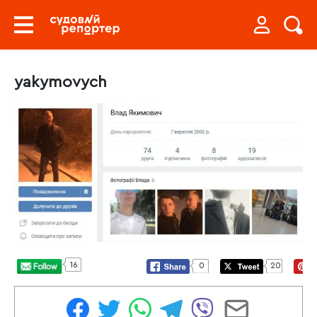
yakymovych
16
0
20