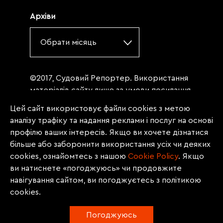
Архіви
Обрати місяць
©2017, Судовий Репортер. Використання
матеріалів сайту лише за умови посилання
(для інтернет-видань - гіперпосилання) на
Цей сайт використовує файли cookies з метою
«Судовий репортер» не нижче третього
аналізу трафіку та надання реклами і послуг на основі
абзацу. Матеріали, щодо яких міститься
профілю ваших інтересів. Якщо ви хочете дізнатися
заборона на повну републікацію
більше або заборонити використання усіх чи деяких
(передрук, копіювання, відтворення або
cookies, ознайомтесь з нашою
Сookie Policy
. Якщо
інше використання), заборонено
ви натиснете «погоджуюсь» чи продовжите
передруковувати без згоди редакції.
навігування сайтом, ви погоджуєтесь з політикою
Матеріали з позначкою PROMOTED, ЗА
cookies.
ПІДТРИМКИ, * публікуються на правах
реклами.
Погоджуюсь