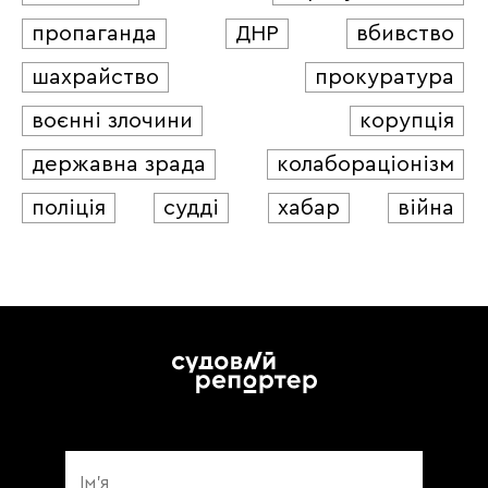
пропаганда
ДНР
вбивство
шахрайство
прокуратура
воєнні злочини
корупція
державна зрада
колабораціонізм
поліція
судді
хабар
війна