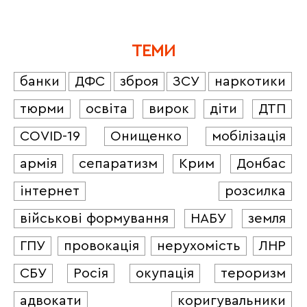
ТЕМИ
банки
ДФС
зброя
ЗСУ
наркотики
тюрми
освіта
вирок
діти
ДТП
COVID-19
Онищенко
мобілізація
армія
сепаратизм
Крим
Донбас
інтернет
розсилка
військові формування
НАБУ
земля
ГПУ
провокація
нерухомість
ЛНР
СБУ
Росія
окупація
тероризм
адвокати
коригувальники