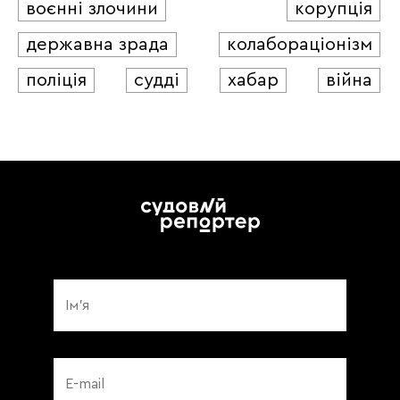
воєнні злочини
корупція
державна зрада
колабораціонізм
поліція
судді
хабар
війна