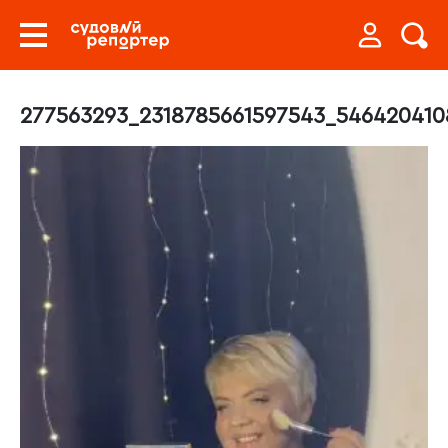
277563293_2318785661597543_546420410