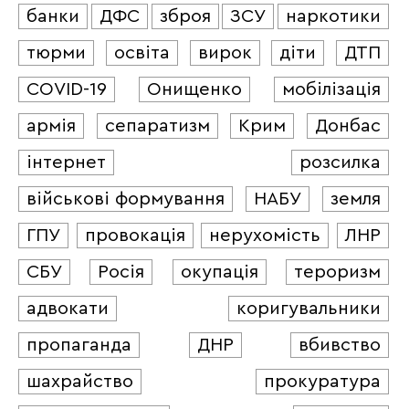
банки
ДФС
зброя
ЗСУ
наркотики
тюрми
освіта
вирок
діти
ДТП
COVID-19
Онищенко
мобілізація
армія
сепаратизм
Крим
Донбас
інтернет
розсилка
військові формування
НАБУ
земля
ГПУ
провокація
нерухомість
ЛНР
СБУ
Росія
окупація
тероризм
адвокати
коригувальники
пропаганда
ДНР
вбивство
шахрайство
прокуратура