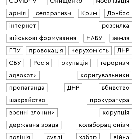
COVID-19
Онищенко
мобілізація
армія
сепаратизм
Крим
Донбас
інтернет
розсилка
військові формування
НАБУ
земля
ГПУ
провокація
нерухомість
ЛНР
СБУ
Росія
окупація
тероризм
адвокати
коригувальники
пропаганда
ДНР
вбивство
шахрайство
прокуратура
воєнні злочини
корупція
державна зрада
колабораціонізм
поліція
судді
хабар
війна