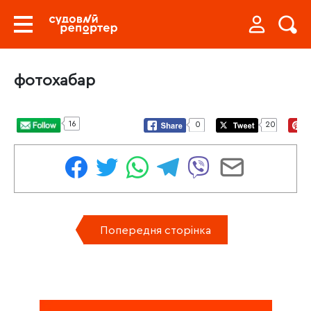
фотохабар
16
0
20
Попередня сторінка