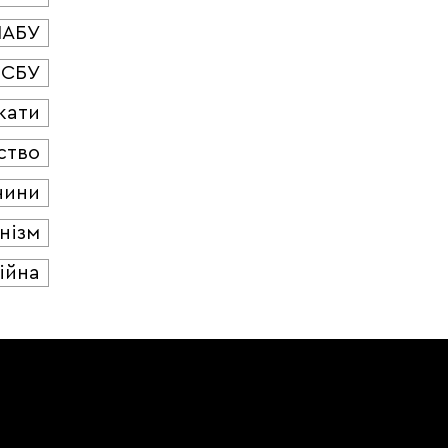
НАБУ
СБУ
кати
ство
чини
нізм
ійна