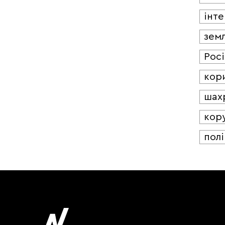
інт
зем
Росі
кор
шах
кор
полі