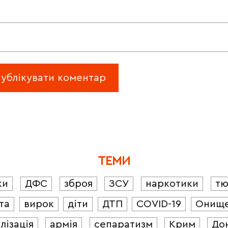
ТЕМИ
ки
ДФС
зброя
ЗСУ
наркотики
т
та
вирок
діти
ДТП
COVID-19
Онищ
лізація
армія
сепаратизм
Крим
До