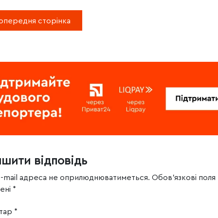
опередня сторінка
ишити відповідь
e-mail адреса не оприлюднюватиметься.
Обов’язкові поля
чені
*
тар
*