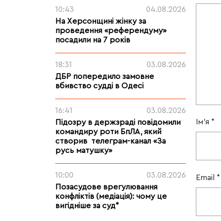
10:43
04.08.2026
На Херсонщині жінку за
проведення «референдуму»
посадили на 7 років
18:31
03.08.2026
ДБР попередило замовне
вбивство судді в Одесі
16:41
03.08.2026
Ім'я
*
Підозру в держзраді повідомили
командиру роти БпЛА, який
створив телеграм-канал «За
русь матушку»
10:00
03.08.2026
Email
*
Позасудове врегулювання
конфліктів (медіація): чому це
вигідніше за суд*