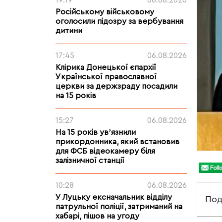
19:19
06.08.2026
Російському військовому
оголосили підозру за вербування
дитини
17:45
06.08.2026
Клірика Донецької єпархії
Української православної
церкви за держзраду посадили
на 15 років
15:27
06.08.2026
На 15 років увʼязнили
прикордонника, який встановив
для ФСБ відеокамеру біля
залізничної станції
10:28
06.08.2026
У Луцьку ексначальник відділу
Под
патрульної поліції, затриманий на
хабарі, пішов на угоду