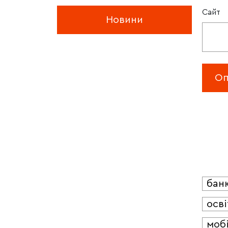
Сайт
Новини
бан
осві
мобі