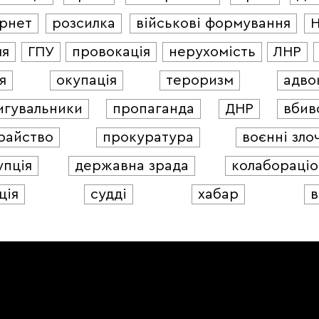
ернет
розсилка
військові формування
ля
ГПУ
провокація
нерухомість
ЛНР
я
окупація
тероризм
адво
игувальники
пропаганда
ДНР
вбив
райство
прокуратура
воєнні зло
упція
державна зрада
колабораціо
ція
судді
хабар
в