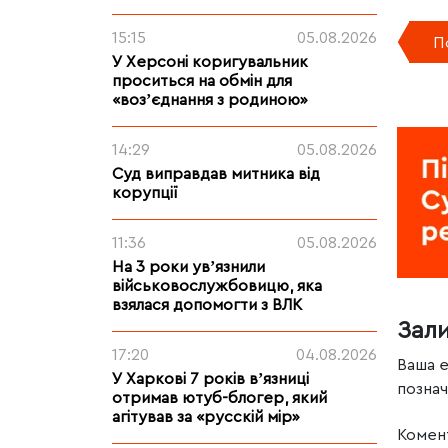
15:15
05.08.2026
П
У Херсоні коригувальник
проситься на обмін для
«возʼєднання з родиною»
14:29
05.08.2026
Суд виправдав митника від
корупції
11:36
05.08.2026
На 3 роки увʼязнили
військовослужбовицю, яка
взялася допомогти з ВЛК
Зал
17:20
04.08.2026
Ваша 
У Харкові 7 років вʼязниці
позна
отримав ютуб-блогер, який
агітував за «русскій мір»
Комен