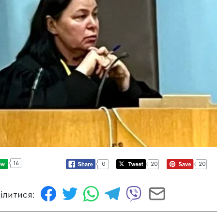
16
0
20
20
ілитися: