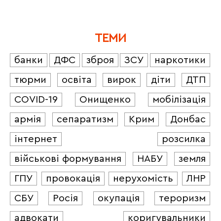
ТЕМИ
банки
ДФС
зброя
ЗСУ
наркотики
тюрми
освіта
вирок
діти
ДТП
COVID-19
Онищенко
мобілізація
армія
сепаратизм
Крим
Донбас
інтернет
розсилка
військові формування
НАБУ
земля
ГПУ
провокація
нерухомість
ЛНР
СБУ
Росія
окупація
тероризм
адвокати
коригувальники