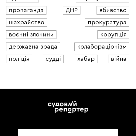
пропаганда
ДНР
вбивство
шахрайство
прокуратура
воєнні злочини
корупція
державна зрада
колабораціонізм
поліція
судді
хабар
війна