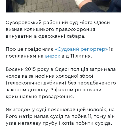
Суворовський районний суд міста Одеси
визнав колишнього правоохоронця
винуватим в одержанні хабара.
Про це повідомляє
«Судовий репортер»
із
посиланням на
вирок
від 11 липня.
Восени 2015 року в Одесі поліція затримала
чоловіка за носіння холодної зброї
(телескопічної дубинки) без передбаченого
законом дозволу. З фактом розпочали
кримінальне провадження.
Як згодом у суді пояснював цей чоловік, на
його матір напав сусід та побив її, тому він
узяв металеву трубу і хотів побити сусіда.