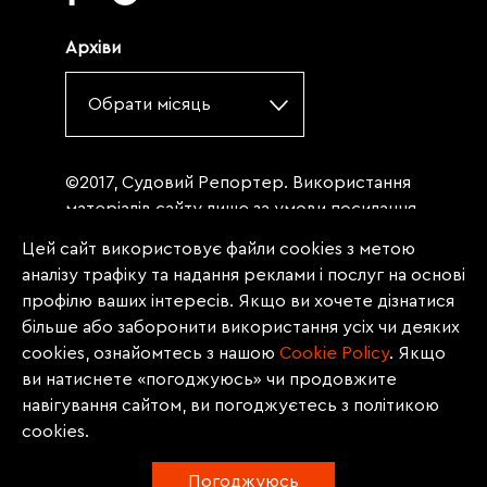
Архіви
Обрати місяць
©2017, Судовий Репортер. Використання
матеріалів сайту лише за умови посилання
(для інтернет-видань - гіперпосилання) на
Цей сайт використовує файли cookies з метою
«Судовий репортер» не нижче третього
аналізу трафіку та надання реклами і послуг на основі
абзацу. Матеріали, щодо яких міститься
профілю ваших інтересів. Якщо ви хочете дізнатися
заборона на повну републікацію
більше або заборонити використання усіх чи деяких
(передрук, копіювання, відтворення або
cookies, ознайомтесь з нашою
Сookie Policy
. Якщо
інше використання), заборонено
ви натиснете «погоджуюсь» чи продовжите
передруковувати без згоди редакції.
навігування сайтом, ви погоджуєтесь з політикою
Матеріали з позначкою PROMOTED, ЗА
cookies.
ПІДТРИМКИ, * публікуються на правах
реклами.
Погоджуюсь