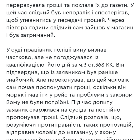
перерахувала гроші та поклала їх до газети. У
цей час слідчий був неподалік і спостерігав,
щоб упевнитись у передачі грошей. Через
півтора години слідчий сам зайшов у магазин
і був затриманий.
У суді працівник поліції вину визнав
частково, але не погоджувався із
кваліфікацією його дій за ч.3 ст.368 КК. Він
підтвердив, що із заявником був раніше
знайомий. Але переконував, що цей чоловік
сам почав пропонувати гроші, оскільки він
моряк і мав іти у рейс та проблеми з законом
йому не були потрібні. Під час допиту
заявник скаржився на сусіда та постійно
пропонував гроші. Слідчий розповів, що,
розуміючи протиправність таких пропозицій,
відправив чоловік до магазину, у якому
працювала його знайома. Заявник нібито сам