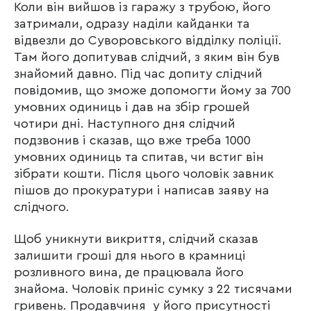
Коли він вийшов із гаражу з трубою, його
затримали, одразу наділи кайданки та
відвезли до Суворовського відділку поліції.
Там його допитував слідчий, з яким він був
знайомий давно. Під час допиту слідчий
повідомив, що зможе допомогти йому за 700
умовних одиниць і дав на збір грошей
чотири дні. Наступного дня слідчий
подзвонив і сказав, що вже треба 1000
умовних одиниць та спитав, чи встиг він
зібрати кошти. Після цього чоловік завник
пішов до прокуратури і написав заяву на
слідчого.
Щоб уникнути викриття, слідчий сказав
залишити гроші для нього в крамниці
розливного вина, де працювала його
знайома. Чоловік приніс сумку з 22 тисячами
гривень. Продавчиня у його присутності