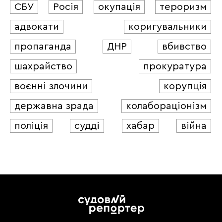
СБУ
Росія
окупація
тероризм
адвокати
коригувальники
пропаганда
ДНР
вбивство
шахрайство
прокуратура
воєнні злочини
корупція
державна зрада
колабораціонізм
поліція
судді
хабар
війна