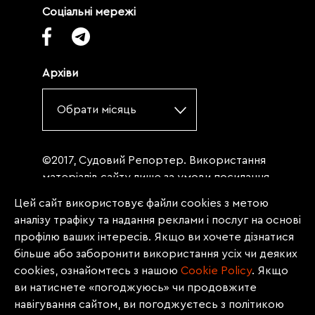
Соціальні мережі
Архіви
Обрати місяць
©2017, Судовий Репортер. Використання
матеріалів сайту лише за умови посилання
(для інтернет-видань - гіперпосилання) на
Цей сайт використовує файли cookies з метою
«Судовий репортер» не нижче третього
аналізу трафіку та надання реклами і послуг на основі
абзацу. Матеріали, щодо яких міститься
профілю ваших інтересів. Якщо ви хочете дізнатися
заборона на повну републікацію
більше або заборонити використання усіх чи деяких
(передрук, копіювання, відтворення або
cookies, ознайомтесь з нашою
Сookie Policy
. Якщо
інше використання), заборонено
ви натиснете «погоджуюсь» чи продовжите
передруковувати без згоди редакції.
навігування сайтом, ви погоджуєтесь з політикою
Матеріали з позначкою PROMOTED, ЗА